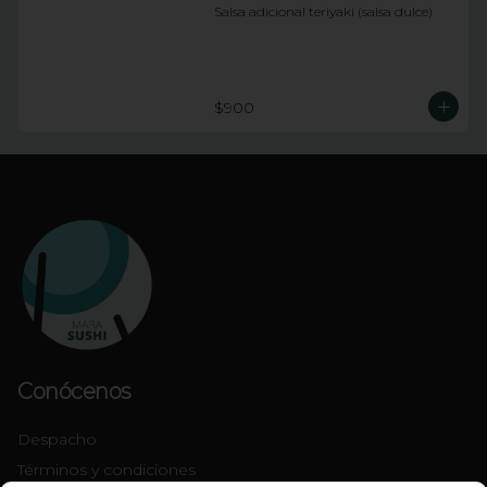
Salsa adicional teriyaki (salsa dulce)
$900
Conócenos
Despacho
Términos y condiciones