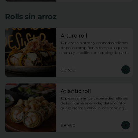
Rolls sin arroz
Arturo roll
10 piezas sin arroz y apanadas rellenas 
de pollo, campiñones tempura, queso 
crema y cebollin, con topping de pasta 
dinamita y salsa anguila
$8.390
Atlantic roll
10 piezas sin arroz y apanadas rellenas 
de kanikama apanada, platano frito, 
queso crema y cebollin, con topping 
de camarones fuji y salsa anguila
$8.990