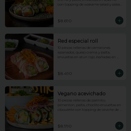
con topping de wakame salad y salsa 
anguila
$8.690
Red especial roll
10 piezas rellenas de camarones 
apanados, queso crema y palta, 
envueltas en atun rojo, bañadas en 
salsa acevichada y coronado con hilos 
de camote
$8.490
Vegano acevichado
10 piezas rellenas de palmito, 
pimenton, palta, choclito envueltas en 
ciboulette con topping de ceviche de 
champiñones
$8.990