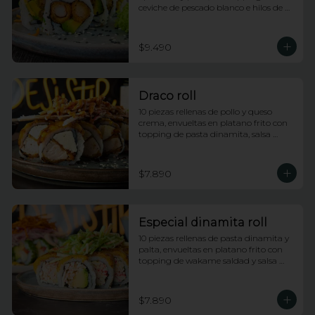
ceviche de pescado blanco e hilos de 
camote
$9.490
Draco roll
10 piezas rellenas de pollo y queso 
crema, envueltas en platano frito con 
topping de pasta dinamita, salsa 
dragon y salsa anguila
$7.890
Especial dinamita roll
10 piezas rellenas de pasta dinamita y 
palta, envueltas en platano frito con 
topping de wakame saldad y salsa 
anguila
$7.890