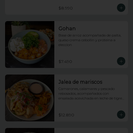
$8.990
Gohan
Base de arroz acompañada de palta, 
queso crema cebollin y proteina a 
eleccion
$7.490
Jalea de mariscos
Camarones, calamares y pescado 
rebosados, acompañados con 
ensalada acevichada en leche de tigre 
y tostones
$12.890