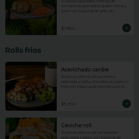
10 piezas apanadas rellenas de 
camarones apanados, queso crema y 
palta con topping de salsa de 
maracuya
$7.690
Rolls frios
Acevichado caribe
10 piezas rellenas de kanikama 
apanada y palta, envueltas en platano 
frito con topping de ceviche picante de 
pescado blanco e hilos de camote
$9.290
Ceviche roll
10 piezas rellenas de camarones 
apanados y palta, con topping de 