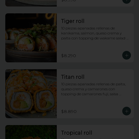
Tiger roll
10 piezas apanadas rellenas de 
kanikama, salmon, queso crema y 
palta con topping de wakame salad y 
salsa anguila
$8.290
Titan roll
10 piezas apanadas rellenas de palta, 
queso crema y camarones con 
topping de camarones fuji, salsa 
anguila y lluvia de ciboulette
$8.890
Tropical roll