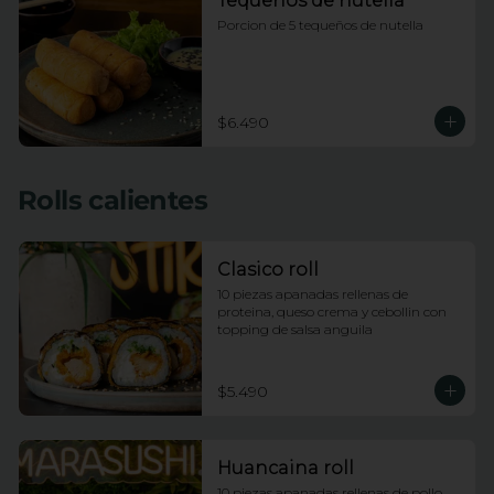
Tequeños de nutella
Porcion de 5 tequeños de nutella
$6.490
Rolls calientes
Clasico roll
10 piezas apanadas rellenas de 
proteina, queso crema y cebollin con 
topping de salsa anguila
$5.490
Huancaina roll
10 piezas apanadas rellenas de pollo, 