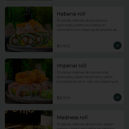
Habana roll
10 piezas rellenas de kanikama 
apanada y palta, envueltas en 
ciboulette con topping de ceviche de 
salmon e hilos de camote
$9.490
Imperial roll
10 piezas rellenas de camarones 
apanados, pasta dinamita y palta, 
envueltas en atun rojo con topping de 
calamares apanados, salsa dragon y 
anguila con lluvia de ciboulette
$8.990
Madness roll
10 piezas rellenas de salmon, queso 
crema y palta, envueltas en sesamo 