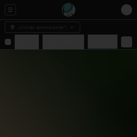
Abrir menu de navegación
Logi
¿Dónde quieres pedir?
Rolls sin arroz
Platos Calientes
Adicionales