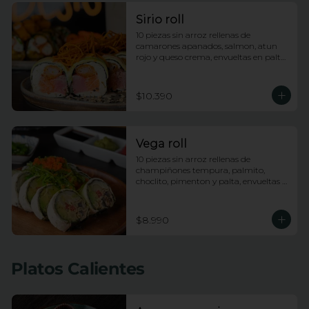
Sirio roll
10 piezas sin arroz rellenas de 
camarones apanados, salmon, atun 
rojo y queso crema, envueltas en palta, 
bañadas en salsa acevichada y 
coronadas con hilos de camote
$10.390
Vega roll
10 piezas sin arroz rellenas de 
champiñones tempura, palmito, 
choclito, pimenton y palta, envueltas 
en queso crema con topping de 
wakame
$8.990
Platos Calientes