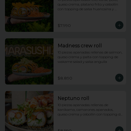
queso crema, platano frito y cebollin 
con topping de salsa huancaina y 
chips de camote
$7.990
Madness crew roll
10 piezas apanadas rellenas de salmon, 
queso crema y palta con topping de 
wakame salad y salsa anguila
$8.890
Neptuno roll
10 piezas apanadas rellenas de 
kanikama, camarones apanados, 
queso crema y cebollin con topping de 
ensalada neptuno, salsa fuji y anguila
$8.990