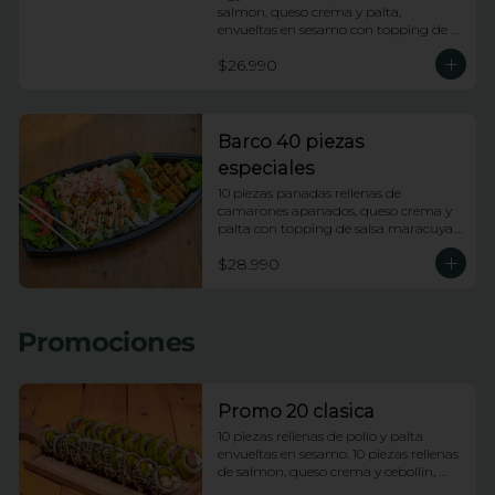
salmon, queso crema y palta, 
envueltas en sesamo con topping de 
wakame salad y salsa anguila. 10 
$26.990
piezas apanadas rellenas de pollo, 
queso crema, platano frito y cebollin 
con topping de salsa huancaina y 
chips de camote. 10 piezas rellenas de 
kanikama apanada y palta, envueltas 
Barco 40 piezas
en ciboulette con topping de ceviche 
especiales
de salmon e hilos de camote.
10 piezas panadas rellenas de 
camarones apanados, queso crema y 
palta con topping de salsa maracuya. 
10 piezas rellenas de camarones 
$28.990
apanados, queso crema y palta 
envueltas en ciboulette con topping de 
camarones fuji. 10 piezas rellenas de 
pollo y queso envueltas en platano 
Promociones
frito con topping de pasta dinamita y 
salsa dragon. 10 piezas rellenas de 
salmon y palta envueltas en queso 
crema con topping de wakame.
Promo 20 clasica
10 piezas rellenas de pollo y palta 
envueltas en sesamo. 10 piezas rellenas 
de salmon, queso crema y cebollin, 
envueltas en palta