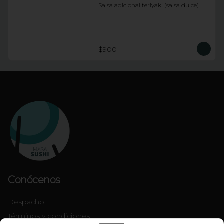
Salsa adicional teriyaki (salsa dulce)
$900
Conócenos
Despacho
Términos y condiciones