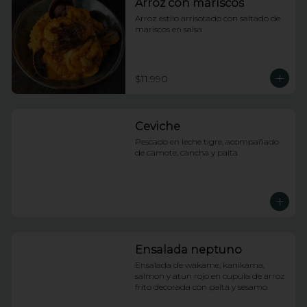
Arroz con mariscos
Arroz estilo arrisotado con saltado de 
mariscos en salsa
$11.990
Ceviche
Pescado en leche tigre, acompañado 
de camote, cancha y palta
Ensalada neptuno
Ensalada de wakame, kanikama, 
salmon y atun rojo en cupula de arroz 
frito decorada con palta y sesamo