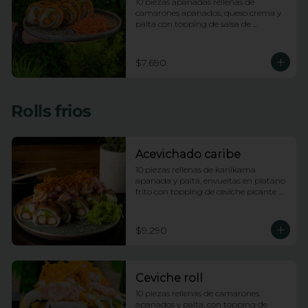
10 piezas apanadas rellenas de 
camarones apanados, queso crema y 
palta con topping de salsa de 
maracuya
$7.690
Rolls frios
Acevichado caribe
10 piezas rellenas de kanikama 
apanada y palta, envueltas en platano 
frito con topping de ceviche picante de 
pescado blanco e hilos de camote
$9.290
Ceviche roll
10 piezas rellenas de camarones 
apanados y palta, con topping de 