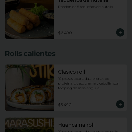
Tequeños de nutella
Porcion de 5 tequeños de nutella
$6.490
Rolls calientes
Clasico roll
10 piezas apanadas rellenas de 
proteina, queso crema y cebollin con 
topping de salsa anguila
$5.490
Huancaina roll
10 piezas apanadas rellenas de pollo, 