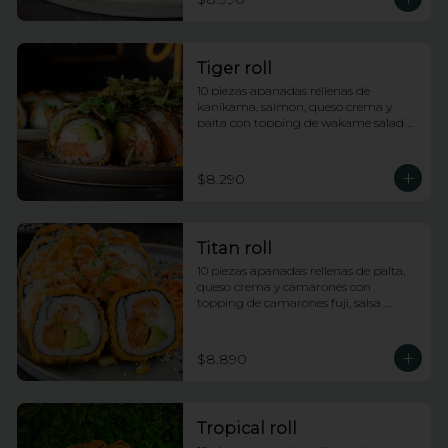
Tiger roll
10 piezas apanadas rellenas de 
kanikama, salmon, queso crema y 
palta con topping de wakame salad y 
salsa anguila
$8.290
Titan roll
10 piezas apanadas rellenas de palta, 
queso crema y camarones con 
topping de camarones fuji, salsa 
anguila y lluvia de ciboulette
$8.890
Tropical roll