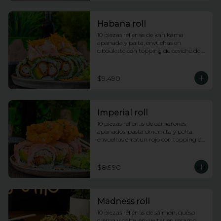
Habana roll
10 piezas rellenas de kanikama 
apanada y palta, envueltas en 
ciboulette con topping de ceviche de 
salmon e hilos de camote
$9.490
Imperial roll
10 piezas rellenas de camarones 
apanados, pasta dinamita y palta, 
envueltas en atun rojo con topping de 
calamares apanados, salsa dragon y 
anguila con lluvia de ciboulette
$8.990
Madness roll
10 piezas rellenas de salmon, queso 
crema y palta, envueltas en sesamo 