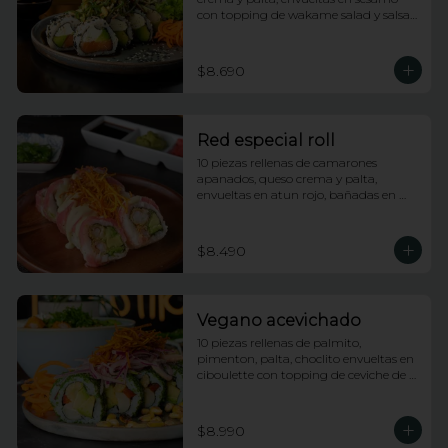
con topping de wakame salad y salsa 
anguila
$8.690
Red especial roll
10 piezas rellenas de camarones 
apanados, queso crema y palta, 
envueltas en atun rojo, bañadas en 
salsa acevichada y coronado con hilos 
de camote
$8.490
Vegano acevichado
10 piezas rellenas de palmito, 
pimenton, palta, choclito envueltas en 
ciboulette con topping de ceviche de 
champiñones
$8.990