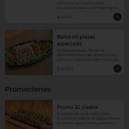
salmon, queso crema y palta, 
envueltas en sesamo con topping de 
wakame salad y salsa anguila. 10 
$26.990
piezas apanadas rellenas de pollo, 
queso crema, platano frito y cebollin 
con topping de salsa huancaina y 
chips de camote. 10 piezas rellenas de 
kanikama apanada y palta, envueltas 
Barco 40 piezas
en ciboulette con topping de ceviche 
especiales
de salmon e hilos de camote.
10 piezas panadas rellenas de 
camarones apanados, queso crema y 
palta con topping de salsa maracuya. 
10 piezas rellenas de camarones 
$28.990
apanados, queso crema y palta 
envueltas en ciboulette con topping de 
camarones fuji. 10 piezas rellenas de 
pollo y queso envueltas en platano 
Promociones
frito con topping de pasta dinamita y 
salsa dragon. 10 piezas rellenas de 
salmon y palta envueltas en queso 
crema con topping de wakame.
Promo 20 clasica
10 piezas rellenas de pollo y palta 
envueltas en sesamo. 10 piezas rellenas 
de salmon, queso crema y cebollin, 
envueltas en palta