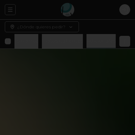
Abrir menu de navegación
Logi
¿Dónde quieres pedir?
Rolls sin arroz
Platos Calientes
Adicionales