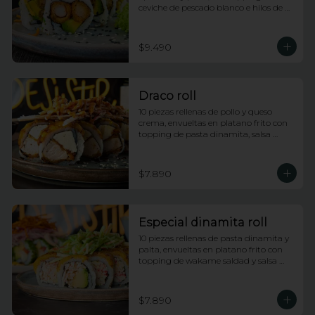
ceviche de pescado blanco e hilos de 
camote
$9.490
Draco roll
10 piezas rellenas de pollo y queso 
crema, envueltas en platano frito con 
topping de pasta dinamita, salsa 
dragon y salsa anguila
$7.890
Especial dinamita roll
10 piezas rellenas de pasta dinamita y 
palta, envueltas en platano frito con 
topping de wakame saldad y salsa 
anguila
$7.890