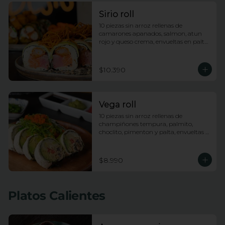
Sirio roll
10 piezas sin arroz rellenas de 
camarones apanados, salmon, atun 
rojo y queso crema, envueltas en palta, 
bañadas en salsa acevichada y 
coronadas con hilos de camote
$10.390
Vega roll
10 piezas sin arroz rellenas de 
champiñones tempura, palmito, 
choclito, pimenton y palta, envueltas 
en queso crema con topping de 
wakame
$8.990
Platos Calientes