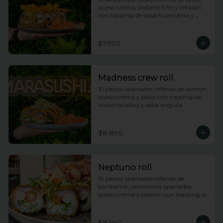
queso crema, platano frito y cebollin 
con topping de salsa huancaina y 
chips de camote
$7.990
Madness crew roll
10 piezas apanadas rellenas de salmon, 
queso crema y palta con topping de 
wakame salad y salsa anguila
$8.890
Neptuno roll
10 piezas apanadas rellenas de 
kanikama, camarones apanados, 
queso crema y cebollin con topping de 
ensalada neptuno, salsa fuji y anguila
$8.990