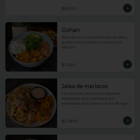
$8.990
Gohan
Base de arroz acompañada de palta, 
queso crema cebollin y proteina a 
eleccion
$7.490
Jalea de mariscos
Camarones, calamares y pescado 
rebosados, acompañados con 
ensalada acevichada en leche de tigre 
y tostones
$12.890