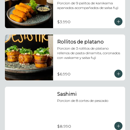
Porcion de 9 palitos de kanikama 
apanados acompañados de salsa fuji
$3.990
Rollitos de platano
Porcion de 3 rollitos de platano 
rellenos de pasta dinamita, coronados 
con wakame y salsa fuji
$6.990
Sashimi
Porcion de 8 cortes de pescado
$8.990