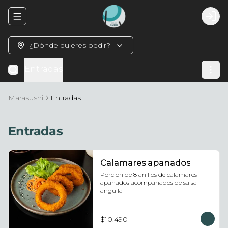
Abrir menu de navegación
Logi
¿Dónde quieres pedir?
Entradas
Marasushi
Entradas
Entradas
Calamares apanados
Porcion de 8 anillos de calamares 
apanados acompañados de salsa 
anguila
$10.490