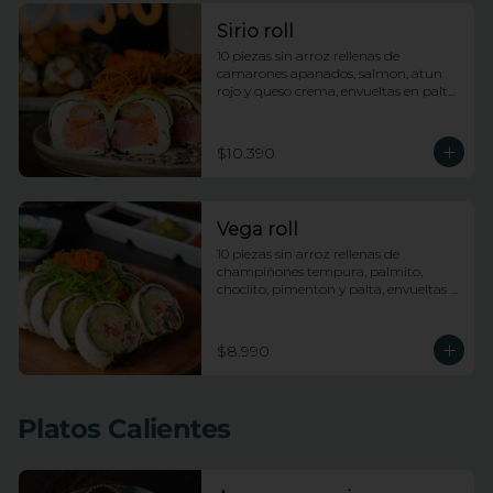
Sirio roll
10 piezas sin arroz rellenas de 
camarones apanados, salmon, atun 
rojo y queso crema, envueltas en palta, 
bañadas en salsa acevichada y 
coronadas con hilos de camote
$10.390
Vega roll
10 piezas sin arroz rellenas de 
champiñones tempura, palmito, 
choclito, pimenton y palta, envueltas 
en queso crema con topping de 
wakame
$8.990
Platos Calientes