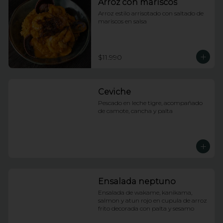
Arroz con mariscos
Arroz estilo arrisotado con saltado de 
mariscos en salsa
$11.990
Ceviche
Pescado en leche tigre, acompañado 
de camote, cancha y palta
Ensalada neptuno
Ensalada de wakame, kanikama, 
salmon y atun rojo en cupula de arroz 
frito decorada con palta y sesamo