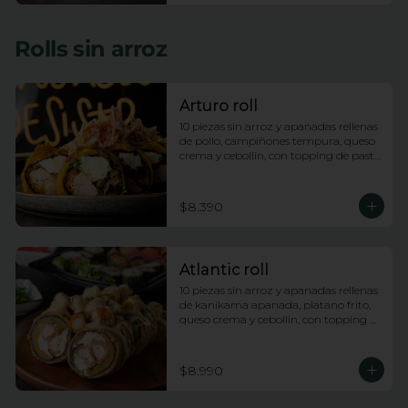
Rolls sin arroz
Arturo roll
10 piezas sin arroz y apanadas rellenas 
de pollo, campiñones tempura, queso 
crema y cebollin, con topping de pasta 
dinamita y salsa anguila
$8.390
Atlantic roll
10 piezas sin arroz y apanadas rellenas 
de kanikama apanada, platano frito, 
queso crema y cebollin, con topping 
de camarones fuji y salsa anguila
$8.990