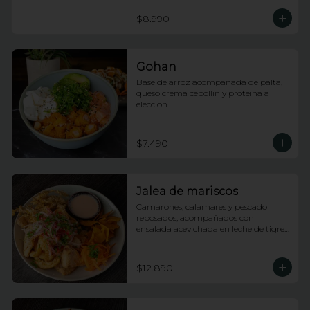
$8.990
Gohan
Base de arroz acompañada de palta, 
queso crema cebollin y proteina a 
eleccion
$7.490
Jalea de mariscos
Camarones, calamares y pescado 
rebosados, acompañados con 
ensalada acevichada en leche de tigre 
y tostones
$12.890