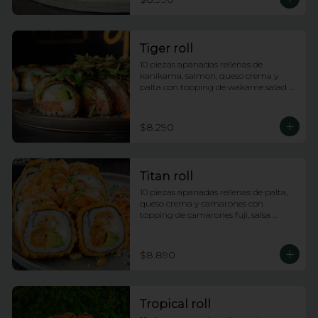
Tiger roll
10 piezas apanadas rellenas de 
kanikama, salmon, queso crema y 
palta con topping de wakame salad y 
salsa anguila
$8.290
Titan roll
10 piezas apanadas rellenas de palta, 
queso crema y camarones con 
topping de camarones fuji, salsa 
anguila y lluvia de ciboulette
$8.890
Tropical roll