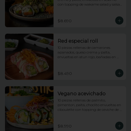
con topping de wakame salad y salsa 
anguila
$8.690
Red especial roll
10 piezas rellenas de camarones 
apanados, queso crema y palta, 
envueltas en atun rojo, bañadas en 
salsa acevichada y coronado con hilos 
de camote
$8.490
Vegano acevichado
10 piezas rellenas de palmito, 
pimenton, palta, choclito envueltas en 
ciboulette con topping de ceviche de 
champiñones
$8.990