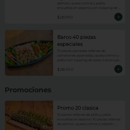
salmon, queso crema y palta, 
envueltas en sesamo con topping de 
wakame salad y salsa anguila. 10 
$26.990
piezas apanadas rellenas de pollo, 
queso crema, platano frito y cebollin 
con topping de salsa huancaina y 
chips de camote. 10 piezas rellenas de 
kanikama apanada y palta, envueltas 
Barco 40 piezas
en ciboulette con topping de ceviche 
especiales
de salmon e hilos de camote.
10 piezas panadas rellenas de 
camarones apanados, queso crema y 
palta con topping de salsa maracuya. 
10 piezas rellenas de camarones 
$28.990
apanados, queso crema y palta 
envueltas en ciboulette con topping de 
camarones fuji. 10 piezas rellenas de 
pollo y queso envueltas en platano 
Promociones
frito con topping de pasta dinamita y 
salsa dragon. 10 piezas rellenas de 
salmon y palta envueltas en queso 
crema con topping de wakame.
Promo 20 clasica
10 piezas rellenas de pollo y palta 
envueltas en sesamo. 10 piezas rellenas 
de salmon, queso crema y cebollin, 
envueltas en palta