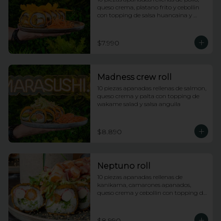
queso crema, platano frito y cebollin 
con topping de salsa huancaina y 
chips de camote
$7.990
Madness crew roll
10 piezas apanadas rellenas de salmon, 
queso crema y palta con topping de 
wakame salad y salsa anguila
$8.890
Neptuno roll
10 piezas apanadas rellenas de 
kanikama, camarones apanados, 
queso crema y cebollin con topping de 
ensalada neptuno, salsa fuji y anguila
$8.990