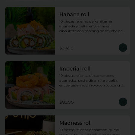
Habana roll
10 piezas rellenas de kanikama 
apanada y palta, envueltas en 
ciboulette con topping de ceviche de 
salmon e hilos de camote
$9.490
Imperial roll
10 piezas rellenas de camarones 
apanados, pasta dinamita y palta, 
envueltas en atun rojo con topping de 
calamares apanados, salsa dragon y 
anguila con lluvia de ciboulette
$8.990
Madness roll
10 piezas rellenas de salmon, queso 
crema y palta, envueltas en sesamo 