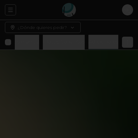
Abrir menu de navegación
Logi
¿Dónde quieres pedir?
Rolls sin arroz
Platos Calientes
Adicionales