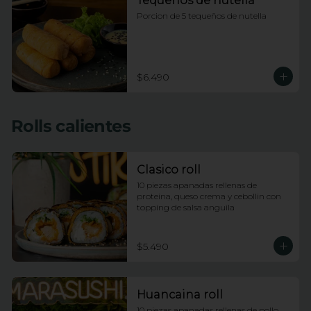
Tequeños de nutella
Porcion de 5 tequeños de nutella
$6.490
Rolls calientes
Clasico roll
10 piezas apanadas rellenas de 
proteina, queso crema y cebollin con 
topping de salsa anguila
$5.490
Huancaina roll
10 piezas apanadas rellenas de pollo, 