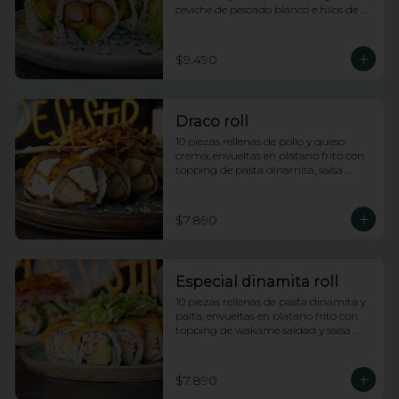
ceviche de pescado blanco e hilos de 
camote
$9.490
Draco roll
10 piezas rellenas de pollo y queso 
crema, envueltas en platano frito con 
topping de pasta dinamita, salsa 
dragon y salsa anguila
$7.890
Especial dinamita roll
10 piezas rellenas de pasta dinamita y 
palta, envueltas en platano frito con 
topping de wakame saldad y salsa 
anguila
$7.890