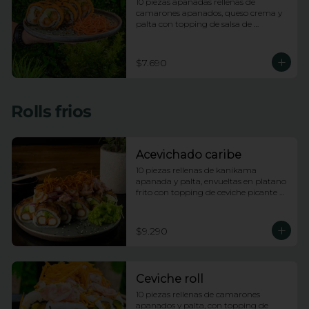
10 piezas apanadas rellenas de 
camarones apanados, queso crema y 
palta con topping de salsa de 
maracuya
$7.690
Rolls frios
Acevichado caribe
10 piezas rellenas de kanikama 
apanada y palta, envueltas en platano 
frito con topping de ceviche picante de 
pescado blanco e hilos de camote
$9.290
Ceviche roll
10 piezas rellenas de camarones 
apanados y palta, con topping de 