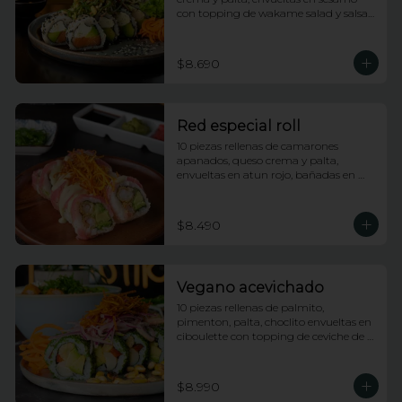
con topping de wakame salad y salsa 
anguila
$8.690
Red especial roll
10 piezas rellenas de camarones 
apanados, queso crema y palta, 
envueltas en atun rojo, bañadas en 
salsa acevichada y coronado con hilos 
de camote
$8.490
Vegano acevichado
10 piezas rellenas de palmito, 
pimenton, palta, choclito envueltas en 
ciboulette con topping de ceviche de 
champiñones
$8.990