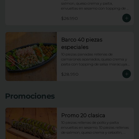
salmon, queso crema y palta, 
envueltas en sesamo con topping de 
wakame salad y salsa anguila. 10 
$26.990
piezas apanadas rellenas de pollo, 
queso crema, platano frito y cebollin 
con topping de salsa huancaina y 
chips de camote. 10 piezas rellenas de 
kanikama apanada y palta, envueltas 
Barco 40 piezas
en ciboulette con topping de ceviche 
especiales
de salmon e hilos de camote.
10 piezas panadas rellenas de 
camarones apanados, queso crema y 
palta con topping de salsa maracuya. 
10 piezas rellenas de camarones 
$28.990
apanados, queso crema y palta 
envueltas en ciboulette con topping de 
camarones fuji. 10 piezas rellenas de 
pollo y queso envueltas en platano 
Promociones
frito con topping de pasta dinamita y 
salsa dragon. 10 piezas rellenas de 
salmon y palta envueltas en queso 
crema con topping de wakame.
Promo 20 clasica
10 piezas rellenas de pollo y palta 
envueltas en sesamo. 10 piezas rellenas 
de salmon, queso crema y cebollin, 
envueltas en palta