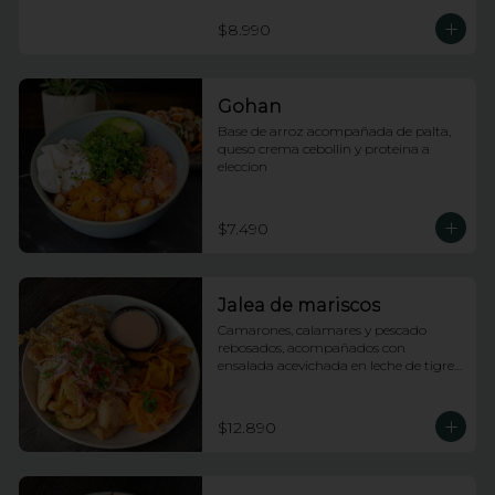
$8.990
Gohan
Base de arroz acompañada de palta, 
queso crema cebollin y proteina a 
eleccion
$7.490
Jalea de mariscos
Camarones, calamares y pescado 
rebosados, acompañados con 
ensalada acevichada en leche de tigre 
y tostones
$12.890