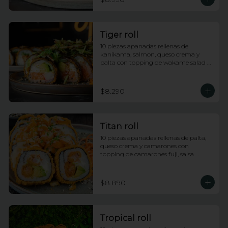
Tiger roll
10 piezas apanadas rellenas de 
kanikama, salmon, queso crema y 
palta con topping de wakame salad y 
salsa anguila
$8.290
Titan roll
10 piezas apanadas rellenas de palta, 
queso crema y camarones con 
topping de camarones fuji, salsa 
anguila y lluvia de ciboulette
$8.890
Tropical roll