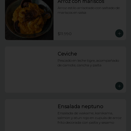
Arroz con mariscos
Arroz estilo arrisotado con saltado de 
mariscos en salsa
$11.990
Ceviche
Pescado en leche tigre, acompañado 
de camote, cancha y palta
Ensalada neptuno
Ensalada de wakame, kanikama, 
salmon y atun rojo en cupula de arroz 
frito decorada con palta y sesamo