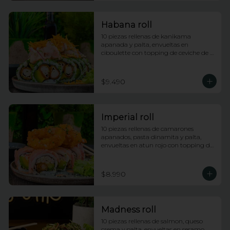
Habana roll
10 piezas rellenas de kanikama 
apanada y palta, envueltas en 
ciboulette con topping de ceviche de 
salmon e hilos de camote
$9.490
Imperial roll
10 piezas rellenas de camarones 
apanados, pasta dinamita y palta, 
envueltas en atun rojo con topping de 
calamares apanados, salsa dragon y 
anguila con lluvia de ciboulette
$8.990
Madness roll
10 piezas rellenas de salmon, queso 
crema y palta, envueltas en sesamo 