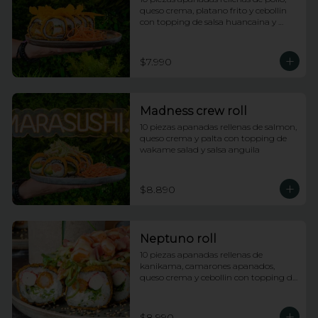
queso crema, platano frito y cebollin 
con topping de salsa huancaina y 
chips de camote
$7.990
Madness crew roll
10 piezas apanadas rellenas de salmon, 
queso crema y palta con topping de 
wakame salad y salsa anguila
$8.890
Neptuno roll
10 piezas apanadas rellenas de 
kanikama, camarones apanados, 
queso crema y cebollin con topping de 
ensalada neptuno, salsa fuji y anguila
$8.990