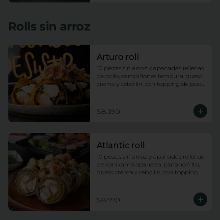
Rolls sin arroz
Arturo roll
10 piezas sin arroz y apanadas rellenas 
de pollo, campiñones tempura, queso 
crema y cebollin, con topping de pasta 
dinamita y salsa anguila
$8.390
Atlantic roll
10 piezas sin arroz y apanadas rellenas 
de kanikama apanada, platano frito, 
queso crema y cebollin, con topping 
de camarones fuji y salsa anguila
$8.990