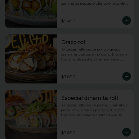
ceviche de pescado blanco e hilos de 
camote
$9.490
Draco roll
10 piezas rellenas de pollo y queso 
crema, envueltas en platano frito con 
topping de pasta dinamita, salsa 
dragon y salsa anguila
$7.890
Especial dinamita roll
10 piezas rellenas de pasta dinamita y 
palta, envueltas en platano frito con 
topping de wakame saldad y salsa 
anguila
$7.890