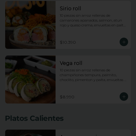
Sirio roll
10 piezas sin arroz rellenas de 
camarones apanados, salmon, atun 
rojo y queso crema, envueltas en palta, 
bañadas en salsa acevichada y 
coronadas con hilos de camote
$10.390
Vega roll
10 piezas sin arroz rellenas de 
champiñones tempura, palmito, 
choclito, pimenton y palta, envueltas 
en queso crema con topping de 
wakame
$8.990
Platos Calientes