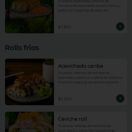
10 piezas apanadas rellenas de 
camarones apanados, queso crema y 
palta con topping de salsa de 
maracuya
$7.690
Rolls frios
Acevichado caribe
10 piezas rellenas de kanikama 
apanada y palta, envueltas en platano 
frito con topping de ceviche picante de 
pescado blanco e hilos de camote
$9.290
Ceviche roll
10 piezas rellenas de camarones 
apanados y palta, con topping de 