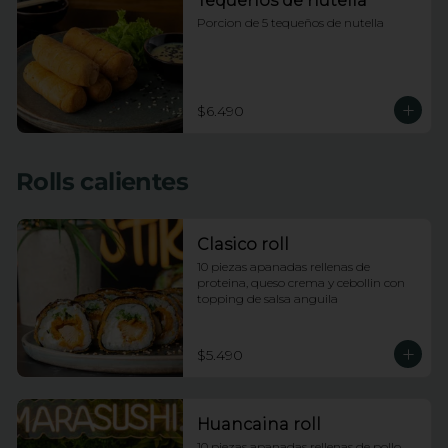
Tequeños de nutella
Porcion de 5 tequeños de nutella
$6.490
Rolls calientes
Clasico roll
10 piezas apanadas rellenas de 
proteina, queso crema y cebollin con 
topping de salsa anguila
$5.490
Huancaina roll
10 piezas apanadas rellenas de pollo, 