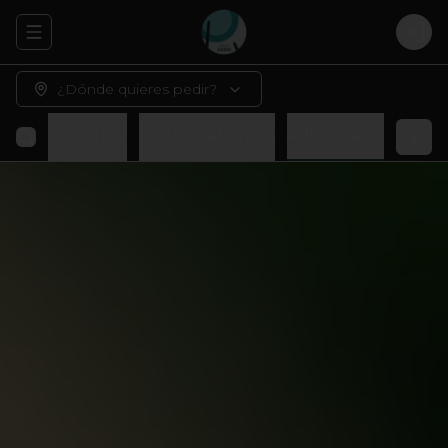
Abrir menu de navegación
Logi
¿Dónde quieres pedir?
Rolls sin arroz
Platos Calientes
Adicionales