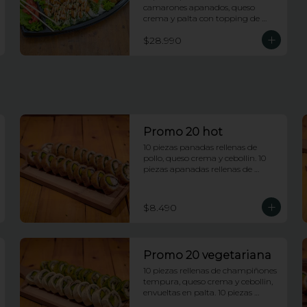
camarones apanados, queso 
crema y palta con topping de 
salsa maracuya. 10 piezas rellenas 
$28.990
de camarones apanados, queso 
crema y palta envueltas en 
ciboulette con topping de 
camarones fuji. 10 piezas rellenas 
de pollo y queso envueltas en 
platano frito con topping de pasta 
dinamita y salsa dragon. 10 piezas 
rellenas de salmon y palta 
envueltas en queso crema con 
Promo 20 hot
topping de wakame.
10 piezas panadas rellenas de 
pollo, queso crema y cebollin. 10 
piezas apanadas rellenas de 
camarones apanados y palta.
$8.490
Promo 20 vegetariana
10 piezas rellenas de champiñones 
tempura, queso crema y cebollin, 
envueltas en palta. 10 piezas 
rellenas de palmito y palta 