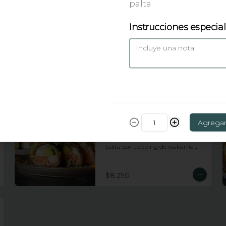
palta.
Instrucciones especia
Huancaina roll
10 piezas apanadas rellenas de 
pollo, queso crema, platano frito y 
cebollin con topping de salsa 
huancaina y chips de camote
$7.990
Tiger roll
Agrega
10 piezas apanadas rellenas de 
kanikama, salmon, queso crema y 
palta con topping de wakame 
salad y salsa anguila
$8.290