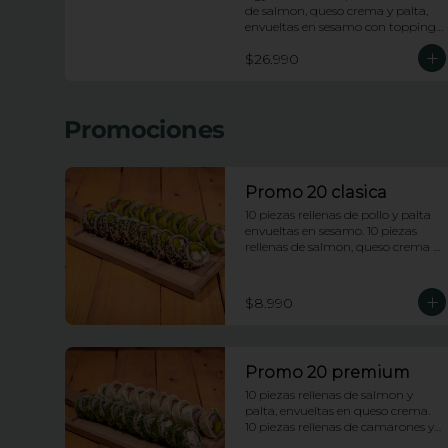
de salmon, queso crema y palta, 
envueltas en sesamo con topping 
de wakame salad y salsa anguila. 
$26.990
10 piezas apanadas rellenas de 
pollo, queso crema, platano frito y 
cebollin con topping de salsa 
huancaina y chips de camote. 10 
Promociones
piezas rellenas de kanikama 
apanada y palta, envueltas en 
ciboulette con topping de ceviche 
de salmon e hilos de camote.
Promo 20 clasica
10 piezas rellenas de pollo y palta 
envueltas en sesamo. 10 piezas 
rellenas de salmon, queso crema y 
cebollin, envueltas en palta
$8.990
Promo 20 premium
10 piezas rellenas de salmon y 
palta, envueltas en queso crema. 
10 piezas rellenas de camarones y 
queso crema, envueltas 