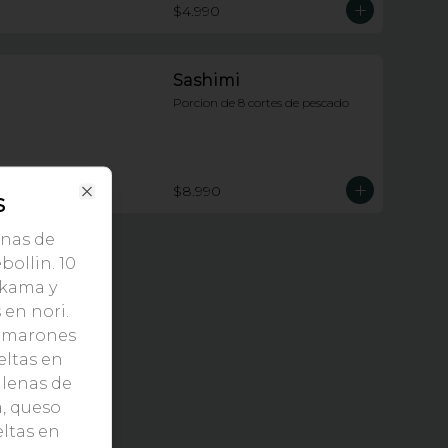
$4.990
Sashimi
Porcion de 8 cortes de pescado
$8.990
s
Close
enas de
bollin. 10
ikama y
en nori.
camarones
eltas en
llenas de
, queso
eltas en