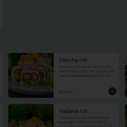
Ceviche roll
10 piezas rellenas de camarones 
apanados y palta, con topping de 
ceviche de pescado blanco e hilos 
de camote
$9.490
Habana roll
10 piezas rellenas de kanikama 
apanada y palta, envueltas en 
ciboulette con topping de ceviche 