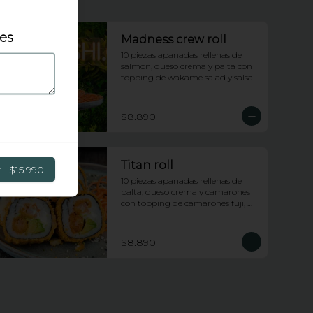
les
Madness crew roll
10 piezas apanadas rellenas de 
salmon, queso crema y palta con 
topping de wakame salad y salsa 
anguila
$8.890
Titan roll
r
$15.990
10 piezas apanadas rellenas de 
palta, queso crema y camarones 
con topping de camarones fuji, 
salsa anguila y lluvia de ciboulette
$8.890