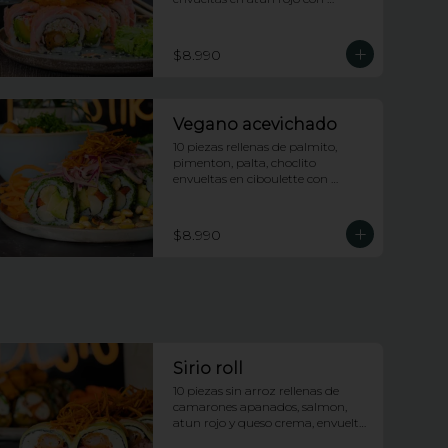
topping de calamares apanados, 
salsa dragon y anguila con lluvia 
de ciboulette
$8.990
Vegano acevichado
10 piezas rellenas de palmito, 
pimenton, palta, choclito 
envueltas en ciboulette con 
topping de ceviche de 
champiñones
$8.990
Sirio roll
10 piezas sin arroz rellenas de 
camarones apanados, salmon, 
atun rojo y queso crema, envueltas 
en palta, bañadas en salsa 