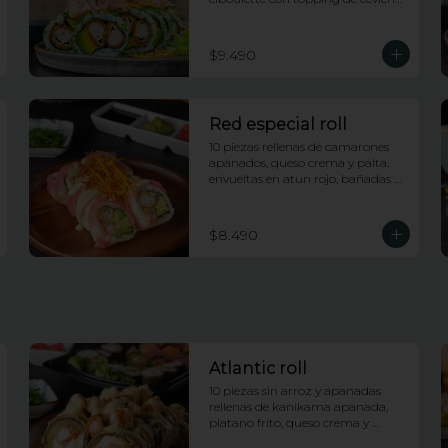
de salmon e hilos de camote
$9.490
Red especial roll
10 piezas rellenas de camarones 
apanados, queso crema y palta, 
envueltas en atun rojo, bañadas 
en salsa acevichada y coronado 
con hilos de camote
$8.490
Atlantic roll
10 piezas sin arroz y apanadas 
rellenas de kanikama apanada, 
platano frito, queso crema y 
cebollin, con topping de 