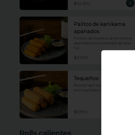
$10.490
Palitos de kanikama
apanados
Porcion de 9 palitos de kanikama 
apanados acompañados de salsa 
fuji
$3.990
Tequeños
Porcion de 5 tequeños 
acompañados con salsa tartara
$5.990
Rolls calientes