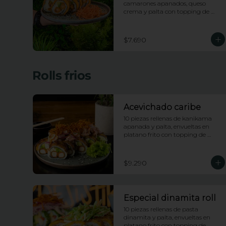
camarones apanados, queso 
crema y palta con topping de 
salsa de maracuya
$7.690
Rolls frios
Acevichado caribe
10 piezas rellenas de kanikama 
apanada y palta, envueltas en 
platano frito con topping de 
ceviche picante de pescado blanco 
e hilos de camote
$9.290
Especial dinamita roll
10 piezas rellenas de pasta 
dinamita y palta, envueltas en 
platano frito con topping de 