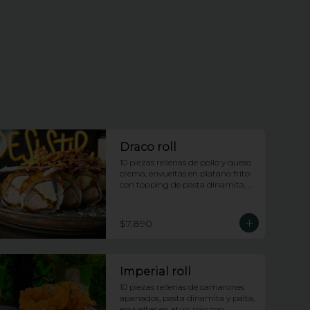
Draco roll
10 piezas rellenas de pollo y queso 
crema, envueltas en platano frito 
con topping de pasta dinamita, 
salsa dragon y salsa anguila
$7.890
Imperial roll
10 piezas rellenas de camarones 
apanados, pasta dinamita y palta, 
envueltas en atun rojo con 