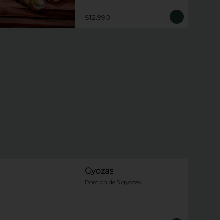
piezas apanadas rellenas de 
champiñones tempura, queso 
$12.990
crema y cebollin.
Gyozas
Porcion de 5 gyozas