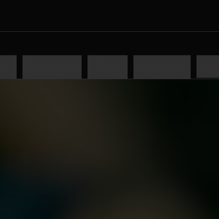
adas
Rolls calientes
Rolls frios
Rolls sin arroz
Plato