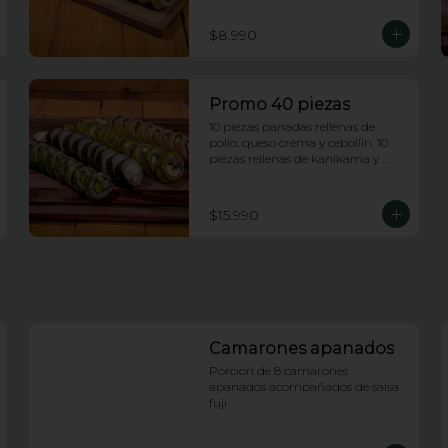
envueltas en queso crema.
$8.990
Promo 40 piezas
10 piezas panadas rellenas de 
pollo, queso crema y cebollin. 10 
piezas rellenas de kanikama y 
queso crema envueltas en nori. 10 
piezas rellenas de camarones 
apanados y palta envueltas en 
$15.990
ciboulette. 10 piezas rellenas de 
champiñones tempura, queso 
crema y cebollin, envueltas en 
palta.
Camarones apanados
Porcion de 8 camarones 
apanados acompañados de salsa 
fuji