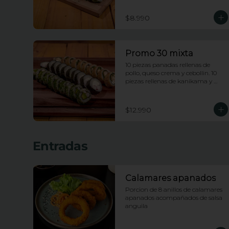
enciboulette.
$8.990
Promo 30 mixta
10 piezas panadas rellenas de 
pollo, queso crema y cebollin. 10 
piezas rellenas de kanikama y 
queso crema envueltas en nori. 10 
piezas rellenas de camarones 
apanados y palta envueltas en 
$12.990
ciboulette.
Entradas
Calamares apanados
Porcion de 8 anillos de calamares 
apanados acompañados de salsa 
anguila