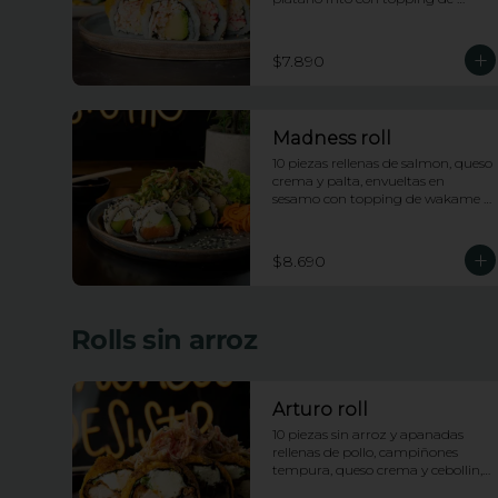
wakame saldad y salsa anguila
$7.890
Madness roll
10 piezas rellenas de salmon, queso 
crema y palta, envueltas en 
sesamo con topping de wakame 
salad y salsa anguila
$8.690
Rolls sin arroz
Arturo roll
10 piezas sin arroz y apanadas 
rellenas de pollo, campiñones 
tempura, queso crema y cebollin, 
con topping de pasta dinamita y 