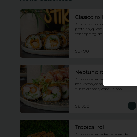
Clasico roll
10 piezas apanadas rellenas de 
proteina, queso crema y cebollin 
con topping de salsa anguila
$5.490
Neptuno roll
10 piezas apanadas rellenas de 
kanikama, camarones apanados, 
queso crema y cebollin con 
topping de ensalada neptuno, 
salsa fuji y anguila
$8.990
Tropical roll
10 piezas apanadas rellenas de 