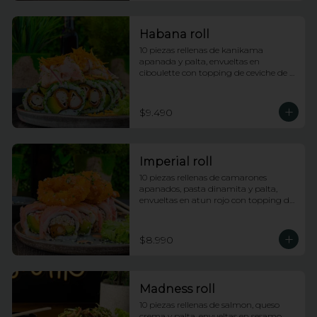
Habana roll
10 piezas rellenas de kanikama 
apanada y palta, envueltas en 
ciboulette con topping de ceviche de 
salmon e hilos de camote
$9.490
Imperial roll
10 piezas rellenas de camarones 
apanados, pasta dinamita y palta, 
envueltas en atun rojo con topping de 
calamares apanados, salsa dragon y 
anguila con lluvia de ciboulette
$8.990
Madness roll
10 piezas rellenas de salmon, queso 
crema y palta, envueltas en sesamo 