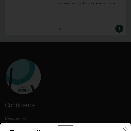
Salsa adicional teriyaki (salsa dulce)
$900
Conócenos
Despacho
Términos y condiciones