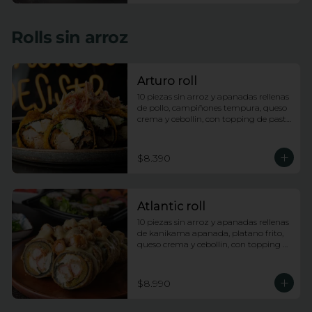
Rolls sin arroz
Arturo roll
10 piezas sin arroz y apanadas rellenas 
de pollo, campiñones tempura, queso 
crema y cebollin, con topping de pasta 
dinamita y salsa anguila
$8.390
Atlantic roll
10 piezas sin arroz y apanadas rellenas 
de kanikama apanada, platano frito, 
queso crema y cebollin, con topping 
de camarones fuji y salsa anguila
$8.990