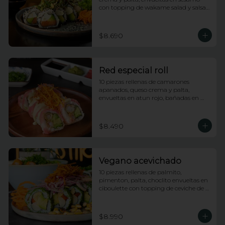
con topping de wakame salad y salsa 
anguila
$8.690
Red especial roll
10 piezas rellenas de camarones 
apanados, queso crema y palta, 
envueltas en atun rojo, bañadas en 
salsa acevichada y coronado con hilos 
de camote
$8.490
Vegano acevichado
10 piezas rellenas de palmito, 
pimenton, palta, choclito envueltas en 
ciboulette con topping de ceviche de 
champiñones
$8.990