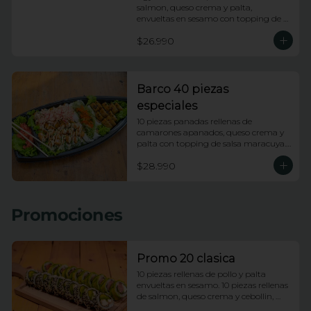
salmon, queso crema y palta, 
envueltas en sesamo con topping de 
wakame salad y salsa anguila. 10 
$26.990
piezas apanadas rellenas de pollo, 
queso crema, platano frito y cebollin 
con topping de salsa huancaina y 
chips de camote. 10 piezas rellenas de 
kanikama apanada y palta, envueltas 
Barco 40 piezas
en ciboulette con topping de ceviche 
especiales
de salmon e hilos de camote.
10 piezas panadas rellenas de 
camarones apanados, queso crema y 
palta con topping de salsa maracuya. 
10 piezas rellenas de camarones 
$28.990
apanados, queso crema y palta 
envueltas en ciboulette con topping de 
camarones fuji. 10 piezas rellenas de 
pollo y queso envueltas en platano 
Promociones
frito con topping de pasta dinamita y 
salsa dragon. 10 piezas rellenas de 
salmon y palta envueltas en queso 
crema con topping de wakame.
Promo 20 clasica
10 piezas rellenas de pollo y palta 
envueltas en sesamo. 10 piezas rellenas 
de salmon, queso crema y cebollin, 
envueltas en palta