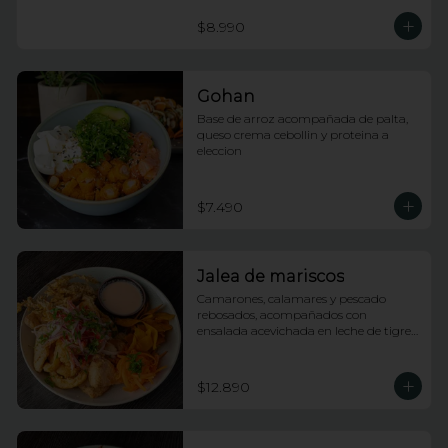
$8.990
Gohan
Base de arroz acompañada de palta, 
queso crema cebollin y proteina a 
eleccion
$7.490
Jalea de mariscos
Camarones, calamares y pescado 
rebosados, acompañados con 
ensalada acevichada en leche de tigre 
y tostones
$12.890