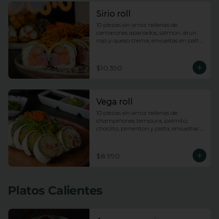
Sirio roll
10 piezas sin arroz rellenas de 
camarones apanados, salmon, atun 
rojo y queso crema, envueltas en palta, 
bañadas en salsa acevichada y 
coronadas con hilos de camote
$10.390
Vega roll
10 piezas sin arroz rellenas de 
champiñones tempura, palmito, 
choclito, pimenton y palta, envueltas 
en queso crema con topping de 
wakame
$8.990
Platos Calientes