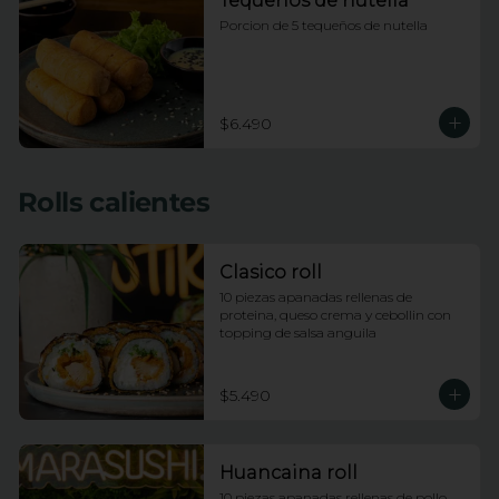
Tequeños de nutella
Porcion de 5 tequeños de nutella
$6.490
Rolls calientes
Clasico roll
10 piezas apanadas rellenas de 
proteina, queso crema y cebollin con 
topping de salsa anguila
$5.490
Huancaina roll
10 piezas apanadas rellenas de pollo, 