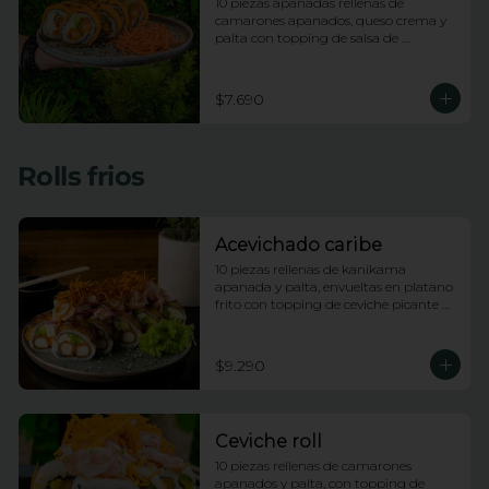
10 piezas apanadas rellenas de 
camarones apanados, queso crema y 
palta con topping de salsa de 
maracuya
$7.690
Rolls frios
Acevichado caribe
10 piezas rellenas de kanikama 
apanada y palta, envueltas en platano 
frito con topping de ceviche picante de 
pescado blanco e hilos de camote
$9.290
Ceviche roll
10 piezas rellenas de camarones 
apanados y palta, con topping de 