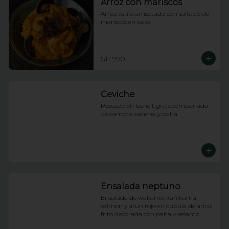
Arroz con mariscos
Arroz estilo arrisotado con saltado de 
mariscos en salsa
$11.990
Ceviche
Pescado en leche tigre, acompañado 
de camote, cancha y palta
Ensalada neptuno
Ensalada de wakame, kanikama, 
salmon y atun rojo en cupula de arroz 
frito decorada con palta y sesamo