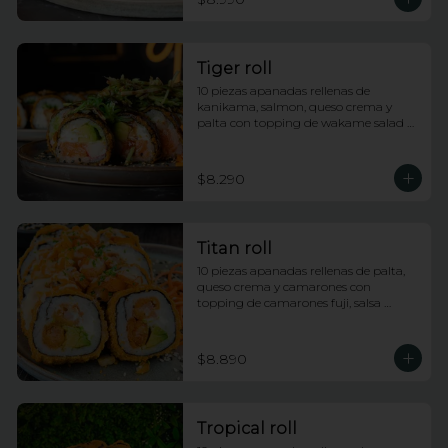
Tiger roll
10 piezas apanadas rellenas de 
kanikama, salmon, queso crema y 
palta con topping de wakame salad y 
salsa anguila
$8.290
Titan roll
10 piezas apanadas rellenas de palta, 
queso crema y camarones con 
topping de camarones fuji, salsa 
anguila y lluvia de ciboulette
$8.890
Tropical roll