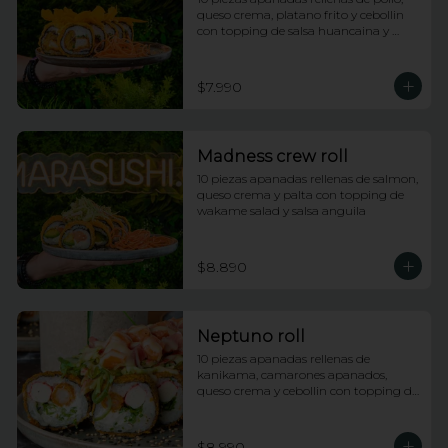
queso crema, platano frito y cebollin 
con topping de salsa huancaina y 
chips de camote
$7.990
Madness crew roll
10 piezas apanadas rellenas de salmon, 
queso crema y palta con topping de 
wakame salad y salsa anguila
$8.890
Neptuno roll
10 piezas apanadas rellenas de 
kanikama, camarones apanados, 
queso crema y cebollin con topping de 
ensalada neptuno, salsa fuji y anguila
$8.990