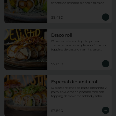
ceviche de pescado blanco e hilos de 
camote
$9.490
Draco roll
10 piezas rellenas de pollo y queso 
crema, envueltas en platano frito con 
topping de pasta dinamita, salsa 
dragon y salsa anguila
$7.890
Especial dinamita roll
10 piezas rellenas de pasta dinamita y 
palta, envueltas en platano frito con 
topping de wakame saldad y salsa 
anguila
$7.890