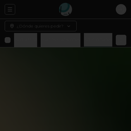
Abrir menu de navegación
Logi
¿Dónde quieres pedir?
Rolls sin arroz
Platos Calientes
Adicionales