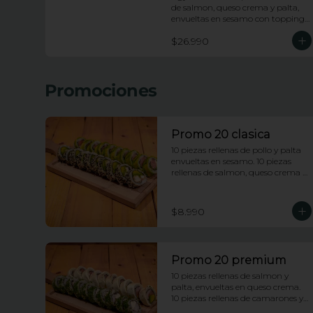
de salmon, queso crema y palta, 
envueltas en sesamo con topping 
de wakame salad y salsa anguila. 
$26.990
10 piezas apanadas rellenas de 
pollo, queso crema, platano frito y 
cebollin con topping de salsa 
huancaina y chips de camote. 10 
Promociones
piezas rellenas de kanikama 
apanada y palta, envueltas en 
ciboulette con topping de ceviche 
de salmon e hilos de camote.
Promo 20 clasica
10 piezas rellenas de pollo y palta 
envueltas en sesamo. 10 piezas 
rellenas de salmon, queso crema y 
cebollin, envueltas en palta
$8.990
Promo 20 premium
10 piezas rellenas de salmon y 
palta, envueltas en queso crema. 
10 piezas rellenas de camarones y 
queso crema, envueltas 