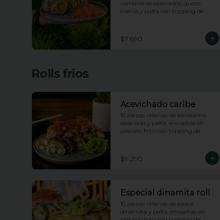
camarones apanados, queso 
crema y palta con topping de 
salsa de maracuya
$7.690
Rolls frios
Acevichado caribe
10 piezas rellenas de kanikama 
apanada y palta, envueltas en 
platano frito con topping de 
ceviche picante de pescado blanco 
e hilos de camote
$9.290
Especial dinamita roll
10 piezas rellenas de pasta 
dinamita y palta, envueltas en 
platano frito con topping de 