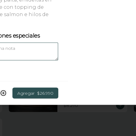
te con topping de
e salmon e hilos de
Huancaina roll
10 piezas apanadas rellenas de 
pollo, queso crema, platano frito y 
cebollin con topping de salsa 
ones especiales
huancaina y chips de camote
$7.990
Tiger roll
10 piezas apanadas rellenas de 
kanikama, salmon, queso crema y 
palta con topping de wakame 
Agregar
$26.990
salad y salsa anguila
$8.290