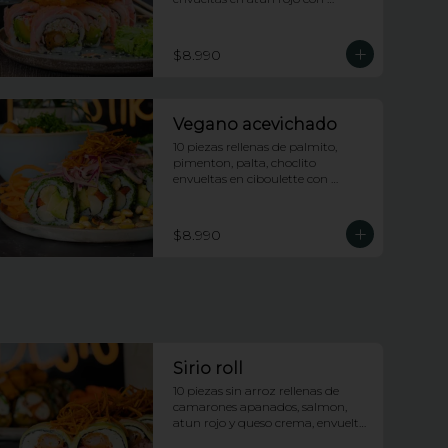
topping de calamares apanados, 
salsa dragon y anguila con lluvia 
de ciboulette
$8.990
Vegano acevichado
10 piezas rellenas de palmito, 
pimenton, palta, choclito 
envueltas en ciboulette con 
topping de ceviche de 
champiñones
$8.990
Sirio roll
10 piezas sin arroz rellenas de 
camarones apanados, salmon, 
atun rojo y queso crema, envueltas 
en palta, bañadas en salsa 