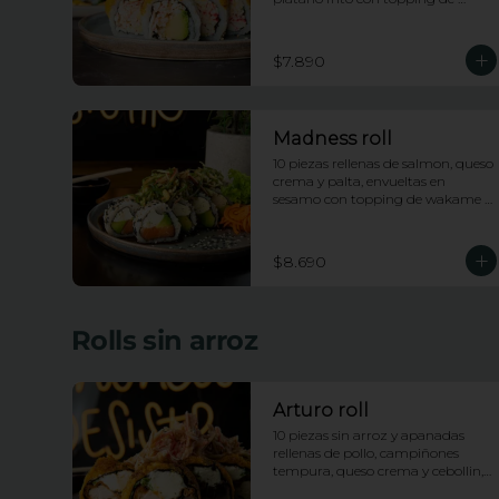
wakame saldad y salsa anguila
$7.890
Madness roll
10 piezas rellenas de salmon, queso 
crema y palta, envueltas en 
sesamo con topping de wakame 
salad y salsa anguila
$8.690
Rolls sin arroz
Arturo roll
10 piezas sin arroz y apanadas 
rellenas de pollo, campiñones 
tempura, queso crema y cebollin, 
con topping de pasta dinamita y 