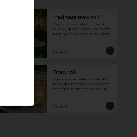
Madness crew roll
10 piezas apanadas rellenas de 
salmon, queso crema y palta con 
topping de wakame salad y salsa 
anguila
$8.890
Titan roll
10 piezas apanadas rellenas de 
palta, queso crema y camarones 
con topping de camarones fuji, 
salsa anguila y lluvia de ciboulette
$8.890