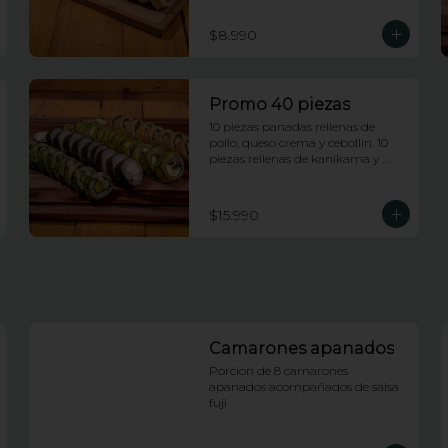
envueltas en queso crema.
$8.990
Promo 40 piezas
10 piezas panadas rellenas de 
pollo, queso crema y cebollin. 10 
piezas rellenas de kanikama y 
queso crema envueltas en nori. 10 
piezas rellenas de camarones 
apanados y palta envueltas en 
$15.990
ciboulette. 10 piezas rellenas de 
champiñones tempura, queso 
crema y cebollin, envueltas en 
palta.
Camarones apanados
Porcion de 8 camarones 
apanados acompañados de salsa 
fuji