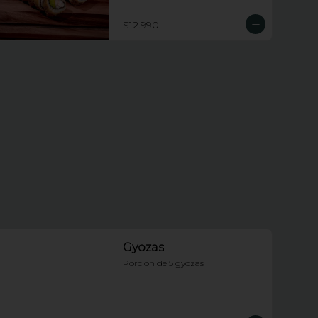
piezas apanadas rellenas de 
champiñones tempura, queso 
$12.990
crema y cebollin.
Gyozas
Porcion de 5 gyozas