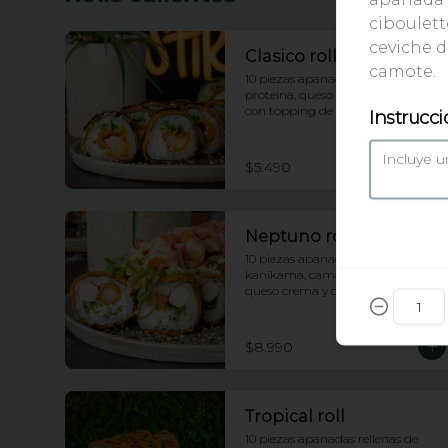
ciboulet
ceviche d
Clasico roll
camote.
10 piezas apanadas rellenas de 
proteina, queso crema y cebollin 
con topping de salsa anguila
Instrucci
$5.490
Neptuno roll
10 piezas apanadas rellenas de 
kanikama, camarones apanados, 
queso crema y cebollin con 
topping de ensalada neptuno, 
salsa fuji y anguila
$8.990
Tropical roll
10 piezas apanadas rellenas de 