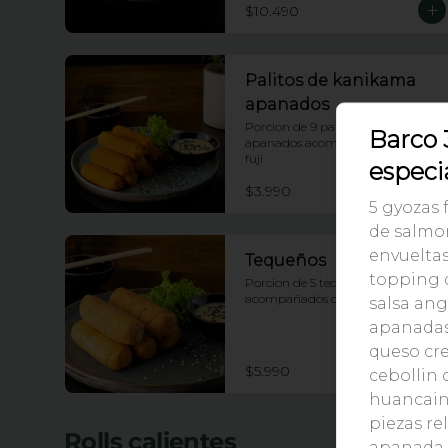
$10.490
Palitos de kanikama
apanados
Porcion de 9 palitos de kanikama 
Barco 
apanados acompañados de salsa 
fuji
especi
$3.990
5 gyozas f
de salmon
envuelta
Tequeños
topping 
Porcion de 5 tequeños 
acompañados con salsa tartara
salsa ang
apanadas 
queso cre
$5.990
cebollin 
huancaina
piezas re
Rolls calientes
apanada y