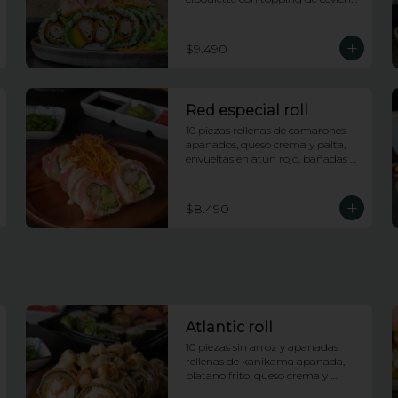
de salmon e hilos de camote
$9.490
Red especial roll
10 piezas rellenas de camarones 
apanados, queso crema y palta, 
envueltas en atun rojo, bañadas 
en salsa acevichada y coronado 
con hilos de camote
$8.490
Atlantic roll
10 piezas sin arroz y apanadas 
rellenas de kanikama apanada, 
platano frito, queso crema y 
cebollin, con topping de 