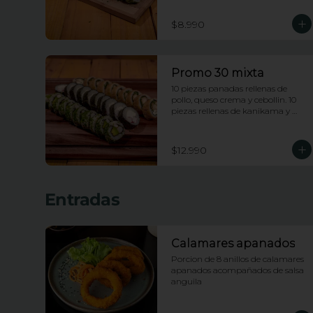
enciboulette.
$8.990
Promo 30 mixta
10 piezas panadas rellenas de 
pollo, queso crema y cebollin. 10 
piezas rellenas de kanikama y 
queso crema envueltas en nori. 10 
piezas rellenas de camarones 
apanados y palta envueltas en 
$12.990
ciboulette.
Entradas
Calamares apanados
Porcion de 8 anillos de calamares 
apanados acompañados de salsa 
anguila