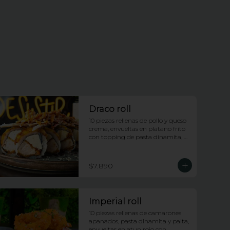
Draco roll
10 piezas rellenas de pollo y queso 
crema, envueltas en platano frito 
con topping de pasta dinamita, 
salsa dragon y salsa anguila
$7.890
Imperial roll
10 piezas rellenas de camarones 
apanados, pasta dinamita y palta, 
envueltas en atun rojo con 