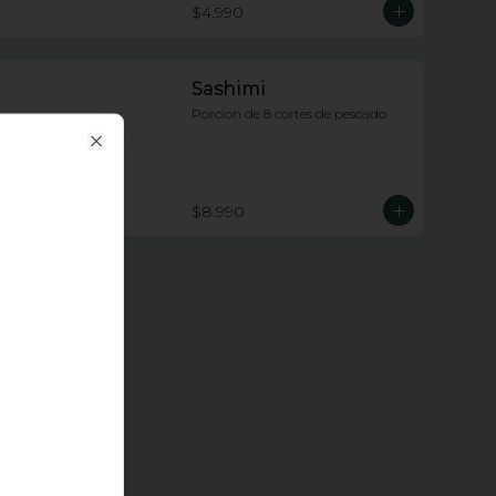
$4.990
Sashimi
Porcion de 8 cortes de pescado
Close
$8.990