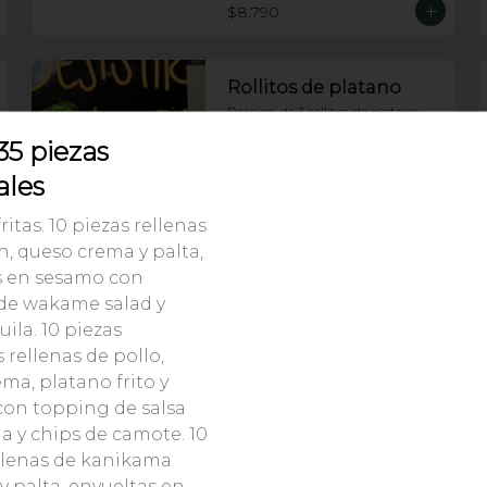
$8.790
Rollitos de platano
Porcion de 3 rollitos de platano 
rellenos de pasta dinamita, 
35 piezas
coronados con wakame y salsa fuji
ales
$6.990
ritas. 10 piezas rellenas
, queso crema y palta,
s en sesamo con
Tequeños de nutella
de wakame salad y
Porcion de 5 tequeños de nutella
uila. 10 piezas
rellenas de pollo,
ma, platano frito y
$6.490
con topping de salsa
 y chips de camote. 10
llenas de kanikama
 palta, envueltas en