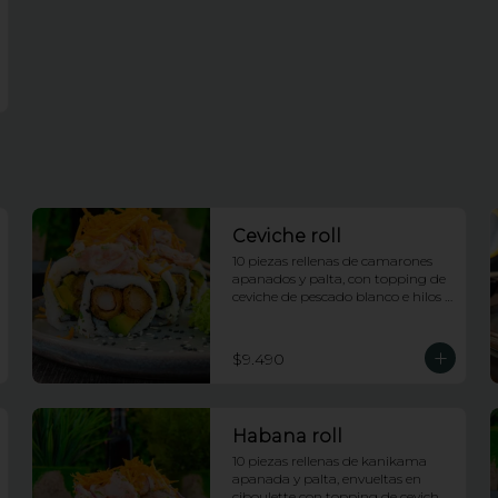
Ceviche roll
10 piezas rellenas de camarones 
apanados y palta, con topping de 
ceviche de pescado blanco e hilos 
de camote
$9.490
Habana roll
10 piezas rellenas de kanikama 
apanada y palta, envueltas en 
ciboulette con topping de ceviche 