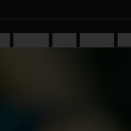
adas
Rolls calientes
Rolls frios
Rolls sin arroz
Plato