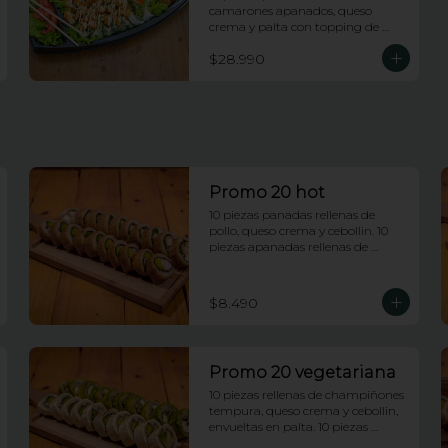
camarones apanados, queso 
crema y palta con topping de 
salsa maracuya. 10 piezas rellenas 
$28.990
de camarones apanados, queso 
crema y palta envueltas en 
ciboulette con topping de 
camarones fuji. 10 piezas rellenas 
de pollo y queso envueltas en 
platano frito con topping de pasta 
dinamita y salsa dragon. 10 piezas 
rellenas de salmon y palta 
envueltas en queso crema con 
Promo 20 hot
topping de wakame.
10 piezas panadas rellenas de 
pollo, queso crema y cebollin. 10 
piezas apanadas rellenas de 
camarones apanados y palta.
$8.490
Promo 20 vegetariana
10 piezas rellenas de champiñones 
tempura, queso crema y cebollin, 
envueltas en palta. 10 piezas 
rellenas de palmito y palta 