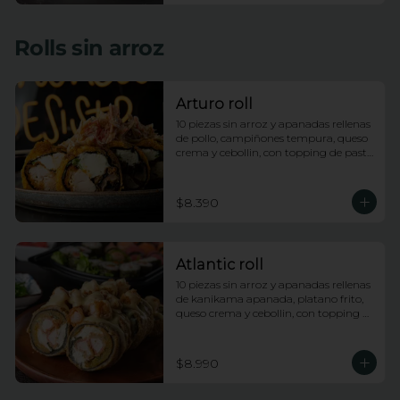
Rolls sin arroz
Arturo roll
10 piezas sin arroz y apanadas rellenas 
de pollo, campiñones tempura, queso 
crema y cebollin, con topping de pasta 
dinamita y salsa anguila
$8.390
Atlantic roll
10 piezas sin arroz y apanadas rellenas 
de kanikama apanada, platano frito, 
queso crema y cebollin, con topping 
de camarones fuji y salsa anguila
$8.990