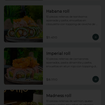
Habana roll
10 piezas rellenas de kanikama 
apanada y palta, envueltas en 
ciboulette con topping de ceviche de 
salmon e hilos de camote
$9.490
Imperial roll
10 piezas rellenas de camarones 
apanados, pasta dinamita y palta, 
envueltas en atun rojo con topping de 
calamares apanados, salsa dragon y 
anguila con lluvia de ciboulette
$8.990
Madness roll
10 piezas rellenas de salmon, queso 
crema y palta, envueltas en sesamo 