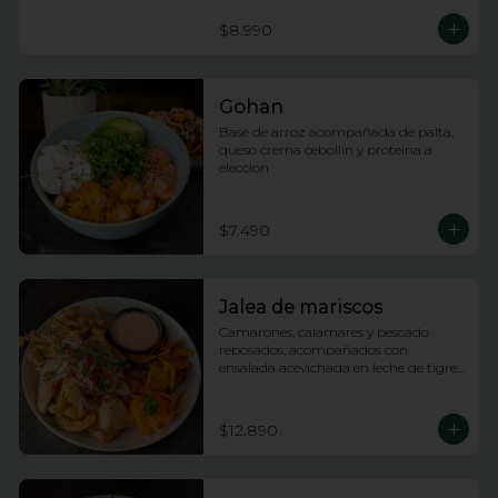
$8.990
Gohan
Base de arroz acompañada de palta, 
queso crema cebollin y proteina a 
eleccion
$7.490
Jalea de mariscos
Camarones, calamares y pescado 
rebosados, acompañados con 
ensalada acevichada en leche de tigre 
y tostones
$12.890