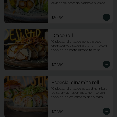
ceviche de pescado blanco e hilos de 
camote
$9.490
Draco roll
10 piezas rellenas de pollo y queso 
crema, envueltas en platano frito con 
topping de pasta dinamita, salsa 
dragon y salsa anguila
$7.890
Especial dinamita roll
10 piezas rellenas de pasta dinamita y 
palta, envueltas en platano frito con 
topping de wakame saldad y salsa 
anguila
$7.890