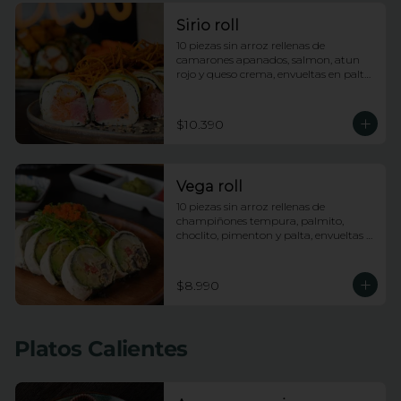
Sirio roll
10 piezas sin arroz rellenas de 
camarones apanados, salmon, atun 
rojo y queso crema, envueltas en palta, 
bañadas en salsa acevichada y 
coronadas con hilos de camote
$10.390
Vega roll
10 piezas sin arroz rellenas de 
champiñones tempura, palmito, 
choclito, pimenton y palta, envueltas 
en queso crema con topping de 
wakame
$8.990
Platos Calientes