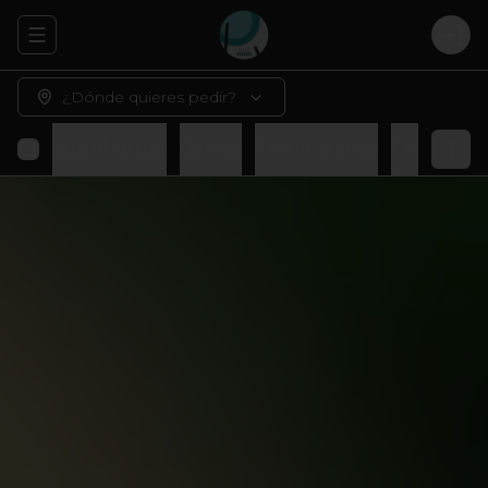
Abrir menu de navegación
Logi
¿Dónde quieres pedir?
Sushiburger
Barcos
Promociones
Entradas