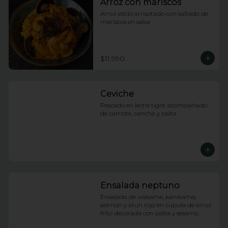
Arroz con mariscos
Arroz estilo arrisotado con saltado de 
mariscos en salsa
$11.990
Ceviche
Pescado en leche tigre, acompañado 
de camote, cancha y palta
Ensalada neptuno
Ensalada de wakame, kanikama, 
salmon y atun rojo en cupula de arroz 
frito decorada con palta y sesamo