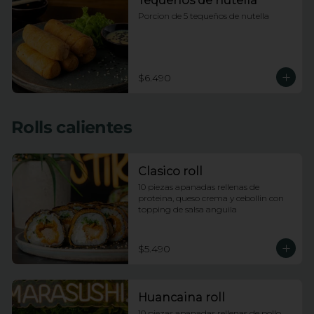
Tequeños de nutella
Porcion de 5 tequeños de nutella
$6.490
Rolls calientes
Clasico roll
10 piezas apanadas rellenas de 
proteina, queso crema y cebollin con 
topping de salsa anguila
$5.490
Huancaina roll
10 piezas apanadas rellenas de pollo, 