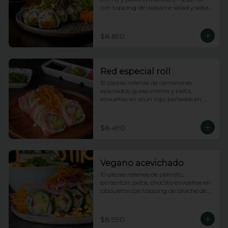
con topping de wakame salad y salsa 
anguila
$8.690
Red especial roll
10 piezas rellenas de camarones 
apanados, queso crema y palta, 
envueltas en atun rojo, bañadas en 
salsa acevichada y coronado con hilos 
de camote
$8.490
Vegano acevichado
10 piezas rellenas de palmito, 
pimenton, palta, choclito envueltas en 
ciboulette con topping de ceviche de 
champiñones
$8.990