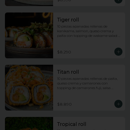
Tiger roll
10 piezas apanadas rellenas de 
kanikama, salmon, queso crema y 
palta con topping de wakame salad y 
salsa anguila
$8.290
Titan roll
10 piezas apanadas rellenas de palta, 
queso crema y camarones con 
topping de camarones fuji, salsa 
anguila y lluvia de ciboulette
$8.890
Tropical roll