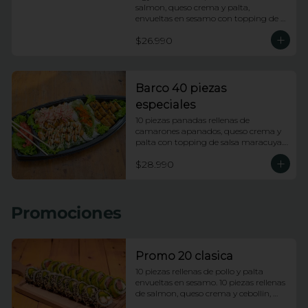
salmon, queso crema y palta, 
envueltas en sesamo con topping de 
wakame salad y salsa anguila. 10 
$26.990
piezas apanadas rellenas de pollo, 
queso crema, platano frito y cebollin 
con topping de salsa huancaina y 
chips de camote. 10 piezas rellenas de 
kanikama apanada y palta, envueltas 
Barco 40 piezas
en ciboulette con topping de ceviche 
especiales
de salmon e hilos de camote.
10 piezas panadas rellenas de 
camarones apanados, queso crema y 
palta con topping de salsa maracuya. 
10 piezas rellenas de camarones 
$28.990
apanados, queso crema y palta 
envueltas en ciboulette con topping de 
camarones fuji. 10 piezas rellenas de 
pollo y queso envueltas en platano 
Promociones
frito con topping de pasta dinamita y 
salsa dragon. 10 piezas rellenas de 
salmon y palta envueltas en queso 
crema con topping de wakame.
Promo 20 clasica
10 piezas rellenas de pollo y palta 
envueltas en sesamo. 10 piezas rellenas 
de salmon, queso crema y cebollin, 
envueltas en palta