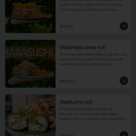
queso crema, platano frito y cebollin 
con topping de salsa huancaina y 
chips de camote
$7.990
Madness crew roll
10 piezas apanadas rellenas de salmon, 
queso crema y palta con topping de 
wakame salad y salsa anguila
$8.890
Neptuno roll
10 piezas apanadas rellenas de 
kanikama, camarones apanados, 
queso crema y cebollin con topping de 
ensalada neptuno, salsa fuji y anguila
$8.990