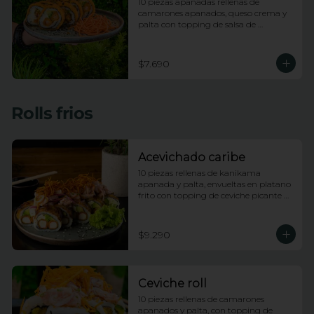
10 piezas apanadas rellenas de 
camarones apanados, queso crema y 
palta con topping de salsa de 
maracuya
$7.690
Rolls frios
Acevichado caribe
10 piezas rellenas de kanikama 
apanada y palta, envueltas en platano 
frito con topping de ceviche picante de 
pescado blanco e hilos de camote
$9.290
Ceviche roll
10 piezas rellenas de camarones 
apanados y palta, con topping de 