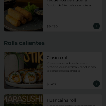
Tequeños de nutella
Porcion de 5 tequeños de nutella
$6.490
Rolls calientes
Clasico roll
10 piezas apanadas rellenas de 
proteina, queso crema y cebollin con 
topping de salsa anguila
$5.490
Huancaina roll
10 piezas apanadas rellenas de pollo, 