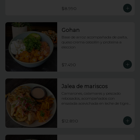
$8.990
Gohan
Base de arroz acompañada de palta, 
queso crema cebollin y proteina a 
eleccion
$7.490
Jalea de mariscos
Camarones, calamares y pescado 
rebosados, acompañados con 
ensalada acevichada en leche de tigre 
y tostones
$12.890