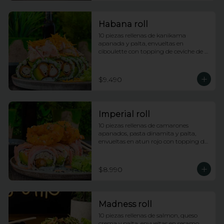
Habana roll
10 piezas rellenas de kanikama 
apanada y palta, envueltas en 
ciboulette con topping de ceviche de 
salmon e hilos de camote
$9.490
Imperial roll
10 piezas rellenas de camarones 
apanados, pasta dinamita y palta, 
envueltas en atun rojo con topping de 
calamares apanados, salsa dragon y 
anguila con lluvia de ciboulette
$8.990
Madness roll
10 piezas rellenas de salmon, queso 
crema y palta, envueltas en sesamo 