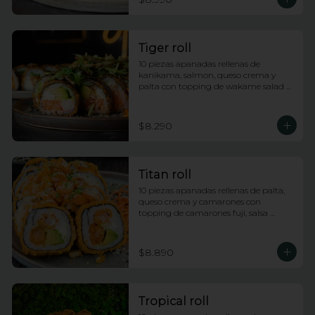
Tiger roll
10 piezas apanadas rellenas de 
kanikama, salmon, queso crema y 
palta con topping de wakame salad y 
salsa anguila
$8.290
Titan roll
10 piezas apanadas rellenas de palta, 
queso crema y camarones con 
topping de camarones fuji, salsa 
anguila y lluvia de ciboulette
$8.890
Tropical roll