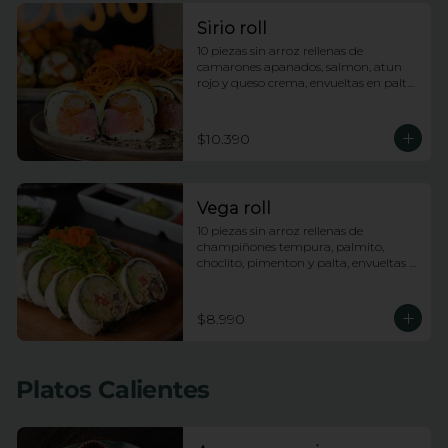
Sirio roll
10 piezas sin arroz rellenas de 
camarones apanados, salmon, atun 
rojo y queso crema, envueltas en palta, 
bañadas en salsa acevichada y 
coronadas con hilos de camote
$10.390
Vega roll
10 piezas sin arroz rellenas de 
champiñones tempura, palmito, 
choclito, pimenton y palta, envueltas 
en queso crema con topping de 
wakame
$8.990
Platos Calientes