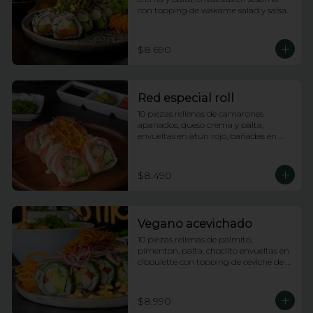
con topping de wakame salad y salsa 
anguila
$8.690
Red especial roll
10 piezas rellenas de camarones 
apanados, queso crema y palta, 
envueltas en atun rojo, bañadas en 
salsa acevichada y coronado con hilos 
de camote
$8.490
Vegano acevichado
10 piezas rellenas de palmito, 
pimenton, palta, choclito envueltas en 
ciboulette con topping de ceviche de 
champiñones
$8.990