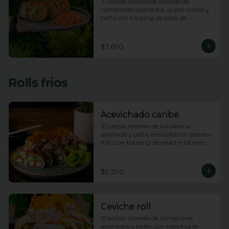
10 piezas apanadas rellenas de 
camarones apanados, queso crema y 
palta con topping de salsa de 
maracuya
$7.690
Rolls frios
Acevichado caribe
10 piezas rellenas de kanikama 
apanada y palta, envueltas en platano 
frito con topping de ceviche picante de 
pescado blanco e hilos de camote
$9.290
Ceviche roll
10 piezas rellenas de camarones 
apanados y palta, con topping de 