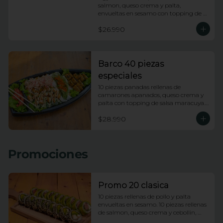
salmon, queso crema y palta, 
envueltas en sesamo con topping de 
wakame salad y salsa anguila. 10 
$26.990
piezas apanadas rellenas de pollo, 
queso crema, platano frito y cebollin 
con topping de salsa huancaina y 
chips de camote. 10 piezas rellenas de 
kanikama apanada y palta, envueltas 
Barco 40 piezas
en ciboulette con topping de ceviche 
especiales
de salmon e hilos de camote.
10 piezas panadas rellenas de 
camarones apanados, queso crema y 
palta con topping de salsa maracuya. 
10 piezas rellenas de camarones 
$28.990
apanados, queso crema y palta 
envueltas en ciboulette con topping de 
camarones fuji. 10 piezas rellenas de 
pollo y queso envueltas en platano 
Promociones
frito con topping de pasta dinamita y 
salsa dragon. 10 piezas rellenas de 
salmon y palta envueltas en queso 
crema con topping de wakame.
Promo 20 clasica
10 piezas rellenas de pollo y palta 
envueltas en sesamo. 10 piezas rellenas 
de salmon, queso crema y cebollin, 
envueltas en palta