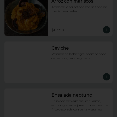
Arroz con mariscos
Arroz estilo arrisotado con saltado de 
mariscos en salsa
$11.990
Ceviche
Pescado en leche tigre, acompañado 
de camote, cancha y palta
Ensalada neptuno
Ensalada de wakame, kanikama, 
salmon y atun rojo en cupula de arroz 
frito decorada con palta y sesamo