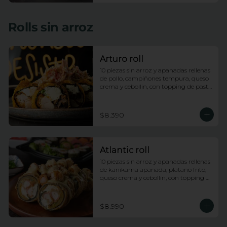
Rolls sin arroz
Arturo roll
10 piezas sin arroz y apanadas rellenas 
de pollo, campiñones tempura, queso 
crema y cebollin, con topping de pasta 
dinamita y salsa anguila
$8.390
Atlantic roll
10 piezas sin arroz y apanadas rellenas 
de kanikama apanada, platano frito, 
queso crema y cebollin, con topping 
de camarones fuji y salsa anguila
$8.990