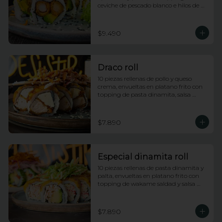
ceviche de pescado blanco e hilos de 
camote
$9.490
Draco roll
10 piezas rellenas de pollo y queso 
crema, envueltas en platano frito con 
topping de pasta dinamita, salsa 
dragon y salsa anguila
$7.890
Especial dinamita roll
10 piezas rellenas de pasta dinamita y 
palta, envueltas en platano frito con 
topping de wakame saldad y salsa 
anguila
$7.890