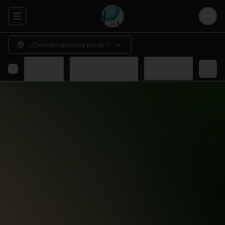
Abrir menu de navegación
Logi
¿Dónde quieres pedir?
Rolls sin arroz
Platos Calientes
Adicionales