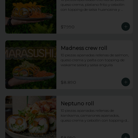
queso crema, platano frito y cebollin 
con topping de salsa huancaina y 
chips de camote
$7.990
Madness crew roll
10 piezas apanadas rellenas de salmon, 
queso crema y palta con topping de 
wakame salad y salsa anguila
$8.890
Neptuno roll
10 piezas apanadas rellenas de 
kanikama, camarones apanados, 
queso crema y cebollin con topping de 
ensalada neptuno, salsa fuji y anguila
$8.990