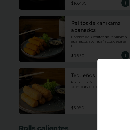
$10.490
Palitos de kanikama
apanados
Porcion de 9 palitos de kanikama 
apanados acompañados de salsa 
fuji
$3.990
Tequeños
Porcion de 5 tequeños 
acompañados con salsa tartara
$5.990
Rolls calientes