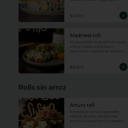
wakame saldad y salsa anguila
$7.890
Madness roll
10 piezas rellenas de salmon, queso 
crema y palta, envueltas en 
sesamo con topping de wakame 
salad y salsa anguila
$8.690
Rolls sin arroz
Arturo roll
10 piezas sin arroz y apanadas 
rellenas de pollo, campiñones 
tempura, queso crema y cebollin, 
con topping de pasta dinamita y 