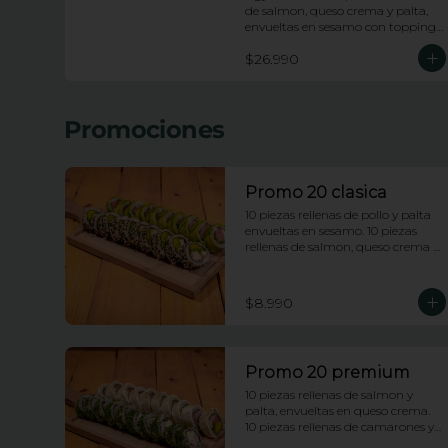
de salmon, queso crema y palta, 
envueltas en sesamo con topping 
de wakame salad y salsa anguila. 
$26.990
10 piezas apanadas rellenas de 
pollo, queso crema, platano frito y 
cebollin con topping de salsa 
huancaina y chips de camote. 10 
Promociones
piezas rellenas de kanikama 
apanada y palta, envueltas en 
ciboulette con topping de ceviche 
de salmon e hilos de camote.
Promo 20 clasica
10 piezas rellenas de pollo y palta 
envueltas en sesamo. 10 piezas 
rellenas de salmon, queso crema y 
cebollin, envueltas en palta
$8.990
Promo 20 premium
10 piezas rellenas de salmon y 
palta, envueltas en queso crema. 
10 piezas rellenas de camarones y 
queso crema, envueltas 