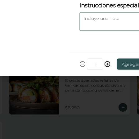
Instrucciones especia
Huancaina roll
10 piezas apanadas rellenas de 
pollo, queso crema, platano frito y 
cebollin con topping de salsa 
huancaina y chips de camote
$7.990
Agrega
Tiger roll
10 piezas apanadas rellenas de 
kanikama, salmon, queso crema y 
palta con topping de wakame 
salad y salsa anguila
$8.290