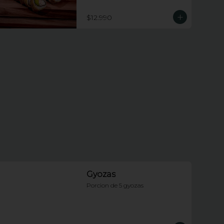
piezas apanadas rellenas de 
champiñones tempura, queso 
$12.990
crema y cebollin.
Gyozas
Porcion de 5 gyozas