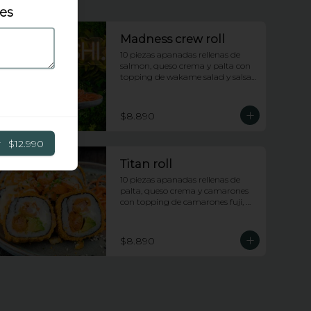
les
Madness crew roll
10 piezas apanadas rellenas de 
salmon, queso crema y palta con 
topping de wakame salad y salsa 
anguila
$8.890
r
$12.990
Titan roll
10 piezas apanadas rellenas de 
palta, queso crema y camarones 
con topping de camarones fuji, 
salsa anguila y lluvia de ciboulette
$8.890