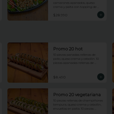
camarones apanados, queso 
crema y palta con topping de 
salsa maracuya. 10 piezas rellenas 
$28.990
de camarones apanados, queso 
crema y palta envueltas en 
ciboulette con topping de 
camarones fuji. 10 piezas rellenas 
de pollo y queso envueltas en 
platano frito con topping de pasta 
dinamita y salsa dragon. 10 piezas 
rellenas de salmon y palta 
envueltas en queso crema con 
Promo 20 hot
topping de wakame.
10 piezas panadas rellenas de 
pollo, queso crema y cebollin. 10 
piezas apanadas rellenas de 
camarones apanados y palta.
$8.490
Promo 20 vegetariana
10 piezas rellenas de champiñones 
tempura, queso crema y cebollin, 
envueltas en palta. 10 piezas 
rellenas de palmito y palta 