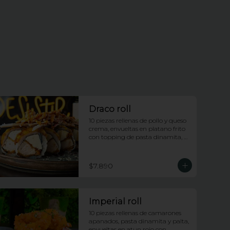
Draco roll
10 piezas rellenas de pollo y queso 
crema, envueltas en platano frito 
con topping de pasta dinamita, 
salsa dragon y salsa anguila
$7.890
Imperial roll
10 piezas rellenas de camarones 
apanados, pasta dinamita y palta, 
envueltas en atun rojo con 