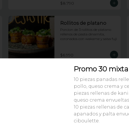
$8.790
Rollitos de platano
Porcion de 3 rollitos de platano 
rellenos de pasta dinamita, 
coronados con wakame y salsa fuji
$6.990
Promo 30 mixta
Tequeños de nutella
10 piezas panadas rell
Porcion de 5 tequeños de nutella
pollo, queso crema y ce
piezas rellenas de kan
queso crema envueltas 
10 piezas rellenas de 
$6.490
apanados y palta envu
ciboulette.