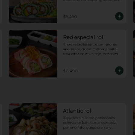
de salmon e hilos de camote
$9.490
Red especial roll
10 piezas rellenas de camarones 
apanados, queso crema y palta, 
envueltas en atun rojo, bañadas 
en salsa acevichada y coronado 
con hilos de camote
$8.490
Atlantic roll
10 piezas sin arroz y apanadas 
rellenas de kanikama apanada, 
platano frito, queso crema y 
cebollin, con topping de 