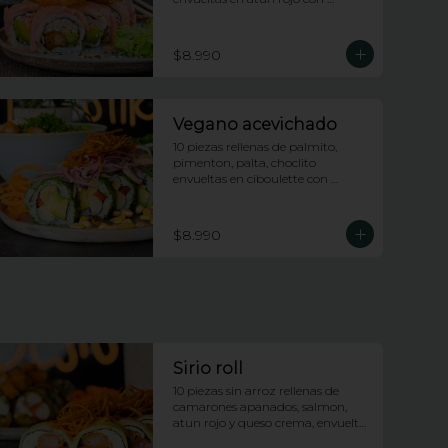
topping de calamares apanados, 
salsa dragon y anguila con lluvia 
de ciboulette
$8.990
Vegano acevichado
10 piezas rellenas de palmito, 
pimenton, palta, choclito 
envueltas en ciboulette con 
topping de ceviche de 
champiñones
$8.990
Sirio roll
10 piezas sin arroz rellenas de 
camarones apanados, salmon, 
atun rojo y queso crema, envueltas 
en palta, bañadas en salsa 