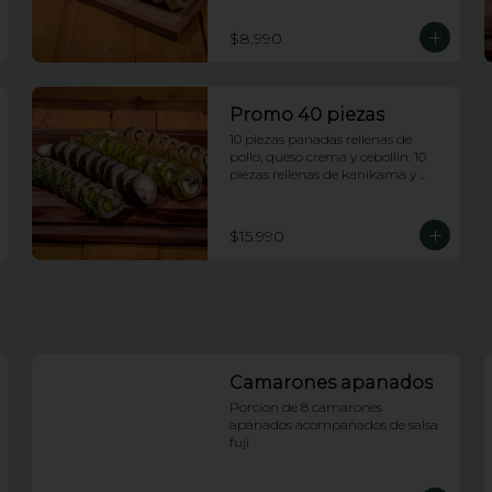
envueltas en queso crema.
$8.990
Promo 40 piezas
10 piezas panadas rellenas de 
pollo, queso crema y cebollin. 10 
piezas rellenas de kanikama y 
queso crema envueltas en nori. 10 
piezas rellenas de camarones 
apanados y palta envueltas en 
$15.990
ciboulette. 10 piezas rellenas de 
champiñones tempura, queso 
crema y cebollin, envueltas en 
palta.
Camarones apanados
Porcion de 8 camarones 
apanados acompañados de salsa 
fuji