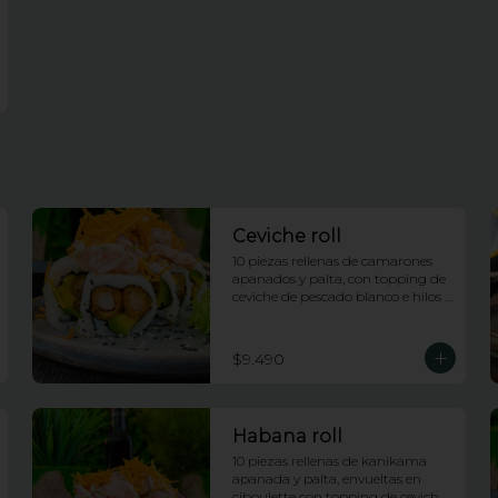
Ceviche roll
10 piezas rellenas de camarones 
apanados y palta, con topping de 
ceviche de pescado blanco e hilos 
de camote
$9.490
Habana roll
10 piezas rellenas de kanikama 
apanada y palta, envueltas en 
ciboulette con topping de ceviche 