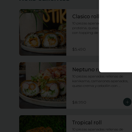
Clasico roll
10 piezas apanadas rellenas de 
proteina, queso crema y cebollin 
con topping de salsa anguila
$5.490
Neptuno roll
10 piezas apanadas rellenas de 
kanikama, camarones apanados, 
queso crema y cebollin con 
topping de ensalada neptuno, 
salsa fuji y anguila
$8.990
Tropical roll
10 piezas apanadas rellenas de 