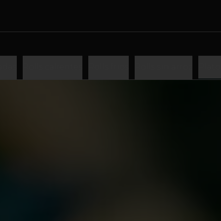
adas
Rolls calientes
Rolls frios
Rolls sin arroz
Plato