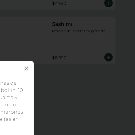
$4.990
Sashimi
Porcion de 8 cortes de pescado
$8.990
Close
enas de
bollin. 10
ikama y
en nori.
camarones
eltas en