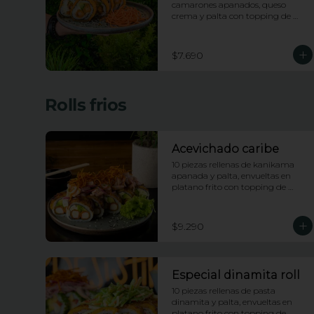
camarones apanados, queso 
crema y palta con topping de 
salsa de maracuya
$7.690
Rolls frios
Acevichado caribe
10 piezas rellenas de kanikama 
apanada y palta, envueltas en 
platano frito con topping de 
ceviche picante de pescado blanco 
e hilos de camote
$9.290
Especial dinamita roll
10 piezas rellenas de pasta 
dinamita y palta, envueltas en 
platano frito con topping de 