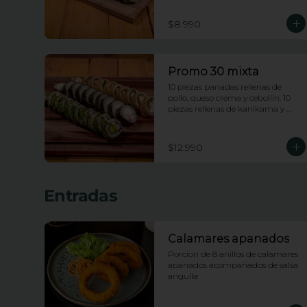
enciboulette.
$8.990
Promo 30 mixta
10 piezas panadas rellenas de 
pollo, queso crema y cebollin. 10 
piezas rellenas de kanikama y 
queso crema envueltas en nori. 10 
piezas rellenas de camarones 
apanados y palta envueltas en 
$12.990
ciboulette.
Entradas
Calamares apanados
Porcion de 8 anillos de calamares 
apanados acompañados de salsa 
anguila