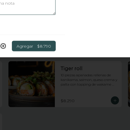
Huancaina roll
10 piezas apanadas rellenas de 
pollo, queso crema, platano frito y 
cebollin con topping de salsa 
huancaina y chips de camote
Agregar
$8.790
$7.990
Tiger roll
10 piezas apanadas rellenas de 
kanikama, salmon, queso crema y 
palta con topping de wakame 
salad y salsa anguila
$8.290