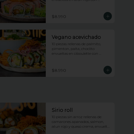
topping de calamares apanados, 
salsa dragon y anguila con lluvia 
de ciboulette
$8.990
Vegano acevichado
10 piezas rellenas de palmito, 
pimenton, palta, choclito 
envueltas en ciboulette con 
topping de ceviche de 
champiñones
$8.990
Sirio roll
10 piezas sin arroz rellenas de 
camarones apanados, salmon, 
atun rojo y queso crema, envueltas 
en palta, bañadas en salsa 