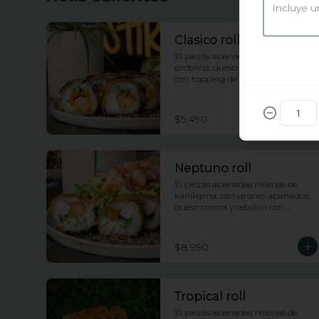
Clasico roll
10 piezas apanadas rellenas de 
proteina, queso crema y cebollin 
con topping de salsa anguila
$5.490
Neptuno roll
10 piezas apanadas rellenas de 
kanikama, camarones apanados, 
queso crema y cebollin con 
topping de ensalada neptuno, 
salsa fuji y anguila
$8.990
Tropical roll
10 piezas apanadas rellenas de 