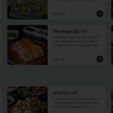
de salmon e hilos de camote
$9.490
Red especial roll
10 piezas rellenas de camarones 
apanados, queso crema y palta, 
envueltas en atun rojo, bañadas 
en salsa acevichada y coronado 
con hilos de camote
$8.490
Atlantic roll
10 piezas sin arroz y apanadas 
rellenas de kanikama apanada, 
platano frito, queso crema y 
cebollin, con topping de 