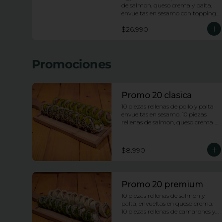
de salmon, queso crema y palta, 
envueltas en sesamo con topping 
de wakame salad y salsa anguila. 
$26.990
10 piezas apanadas rellenas de 
pollo, queso crema, platano frito y 
cebollin con topping de salsa 
huancaina y chips de camote. 10 
Promociones
piezas rellenas de kanikama 
apanada y palta, envueltas en 
ciboulette con topping de ceviche 
de salmon e hilos de camote.
Promo 20 clasica
10 piezas rellenas de pollo y palta 
envueltas en sesamo. 10 piezas 
rellenas de salmon, queso crema y 
cebollin, envueltas en palta
$8.990
Promo 20 premium
10 piezas rellenas de salmon y 
palta, envueltas en queso crema. 
10 piezas rellenas de camarones y 
queso crema, envueltas 