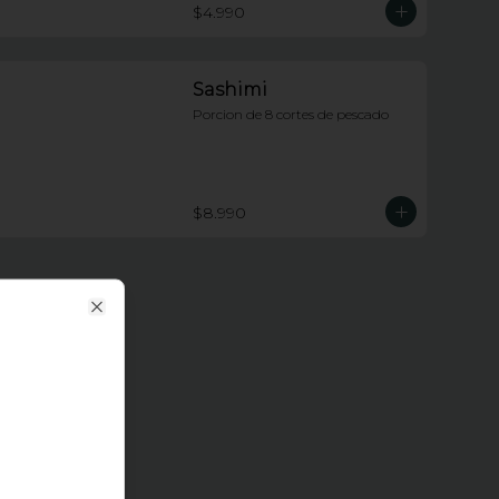
$4.990
Sashimi
Porcion de 8 cortes de pescado
$8.990
Close