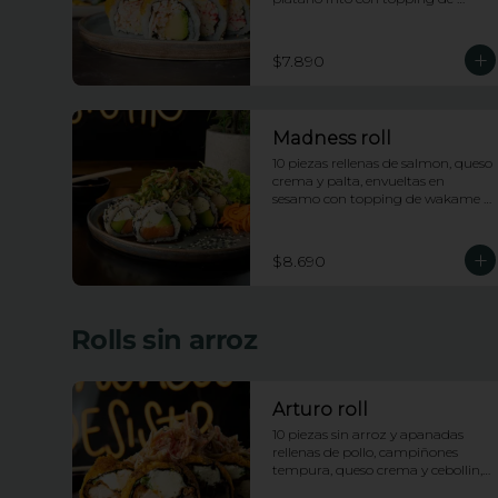
wakame saldad y salsa anguila
$7.890
Madness roll
10 piezas rellenas de salmon, queso 
crema y palta, envueltas en 
sesamo con topping de wakame 
salad y salsa anguila
$8.690
Rolls sin arroz
Arturo roll
10 piezas sin arroz y apanadas 
rellenas de pollo, campiñones 
tempura, queso crema y cebollin, 
con topping de pasta dinamita y 