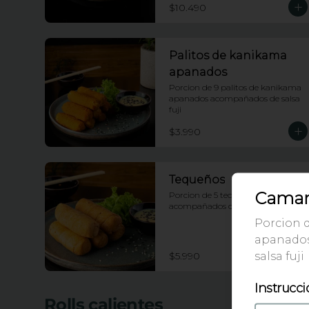
$10.490
Palitos de kanikama
apanados
Porcion de 9 palitos de kanikama 
apanados acompañados de salsa 
fuji
$3.990
Tequeños
Camar
Porcion de 5 tequeños 
acompañados con salsa tartara
Porcion 
apanado
salsa fuji
$5.990
Instrucci
Rolls calientes