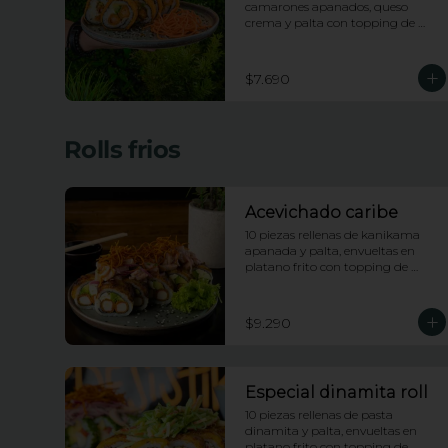
camarones apanados, queso 
crema y palta con topping de 
salsa de maracuya
$7.690
Rolls frios
Acevichado caribe
10 piezas rellenas de kanikama 
apanada y palta, envueltas en 
platano frito con topping de 
ceviche picante de pescado blanco 
e hilos de camote
$9.290
Especial dinamita roll
10 piezas rellenas de pasta 
dinamita y palta, envueltas en 
platano frito con topping de 