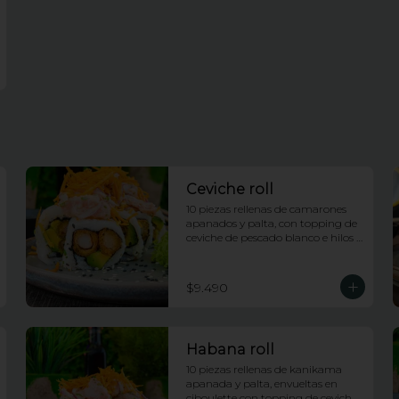
Ceviche roll
10 piezas rellenas de camarones 
apanados y palta, con topping de 
ceviche de pescado blanco e hilos 
de camote
$9.490
Habana roll
10 piezas rellenas de kanikama 
apanada y palta, envueltas en 
ciboulette con topping de ceviche 