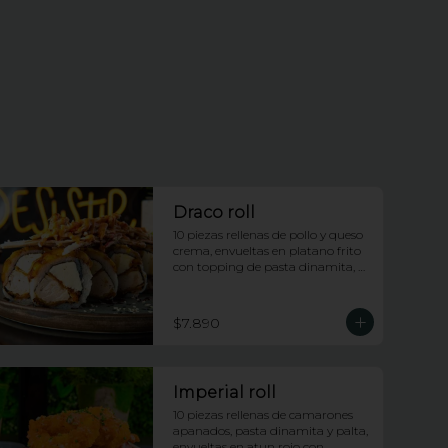
Draco roll
10 piezas rellenas de pollo y queso 
crema, envueltas en platano frito 
con topping de pasta dinamita, 
salsa dragon y salsa anguila
$7.890
Imperial roll
10 piezas rellenas de camarones 
apanados, pasta dinamita y palta, 
envueltas en atun rojo con 