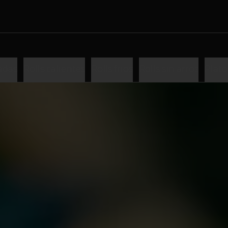
adas
Rolls calientes
Rolls frios
Rolls sin arroz
Plato