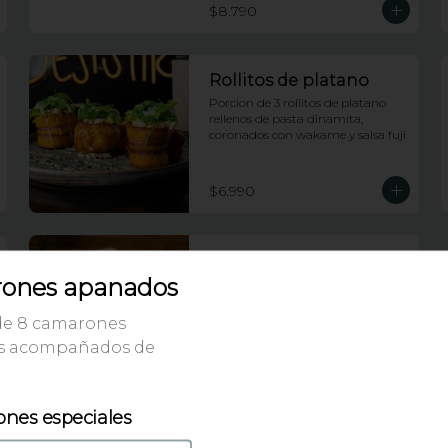
$8.790
Rollitos de platano
Porcion de 3 rollitos de platano 
rellenos de pasta dinamita, 
coronados con wakame y salsa fuji
$6.990
Tequeños de nutella
ones apanados
Porcion de 5 tequeños de nutella
de 8 camarones
s acompañados de
$6.490
ones especiales