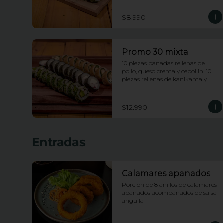
enciboulette.
$8.990
Promo 30 mixta
10 piezas panadas rellenas de 
pollo, queso crema y cebollin. 10 
piezas rellenas de kanikama y 
queso crema envueltas en nori. 10 
piezas rellenas de camarones 
apanados y palta envueltas en 
$12.990
ciboulette.
Entradas
Calamares apanados
Porcion de 8 anillos de calamares 
apanados acompañados de salsa 
anguila