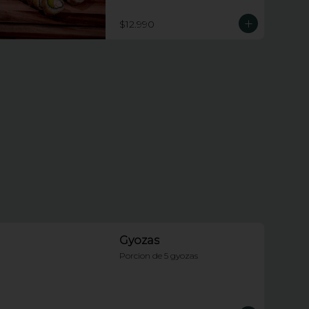
piezas apanadas rellenas de 
champiñones tempura, queso 
$12.990
crema y cebollin.
Gyozas
Porcion de 5 gyozas