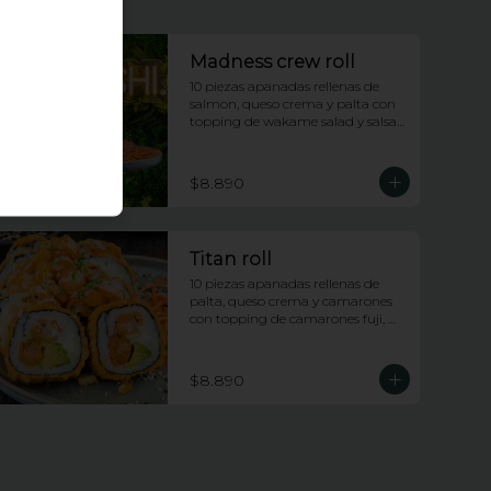
Madness crew roll
10 piezas apanadas rellenas de 
salmon, queso crema y palta con 
topping de wakame salad y salsa 
anguila
$8.890
Titan roll
10 piezas apanadas rellenas de 
palta, queso crema y camarones 
con topping de camarones fuji, 
salsa anguila y lluvia de ciboulette
$8.890