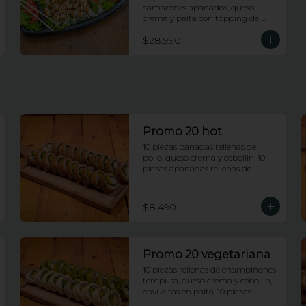
camarones apanados, queso 
crema y palta con topping de 
salsa maracuya. 10 piezas rellenas 
$28.990
de camarones apanados, queso 
crema y palta envueltas en 
ciboulette con topping de 
camarones fuji. 10 piezas rellenas 
de pollo y queso envueltas en 
platano frito con topping de pasta 
dinamita y salsa dragon. 10 piezas 
rellenas de salmon y palta 
envueltas en queso crema con 
Promo 20 hot
topping de wakame.
10 piezas panadas rellenas de 
pollo, queso crema y cebollin. 10 
piezas apanadas rellenas de 
camarones apanados y palta.
$8.490
Promo 20 vegetariana
10 piezas rellenas de champiñones 
tempura, queso crema y cebollin, 
envueltas en palta. 10 piezas 
rellenas de palmito y palta 